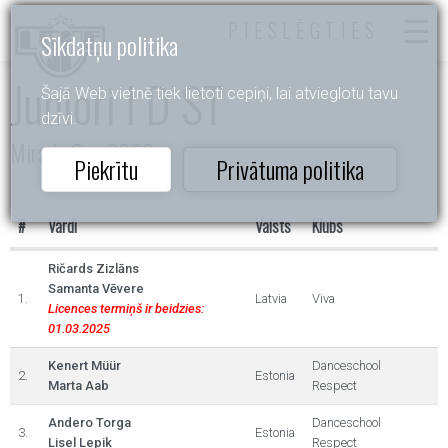
PIESLĒGTIES
Sīkdatņu politika
Juniori I D ST
Šajā Web vietnē tiek lietoti cepiņi, lai atvieglotu tavu
dzīvi.
Mirada Cup 2022
Piekrītu
Privātuma politika
#
Vārdi
Valsts
Klubs
Ričards Zizlāns
Samanta Vēvere
1.
Latvia
Viva
Licences termiņš ir beidzies:
01.03.2025
Kenert Müür
Danceschool
2.
Estonia
Marta Aab
Respect
Andero Torga
Danceschool
3.
Estonia
Lisel Lepik
Respect