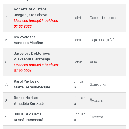
Roberts Augustāns
Jevgenija Malahova
4.
Latvia
Daces deju skola
Licences termiņš ir beidzies:
01.03.2023
Ivo Zvaigzne
5.
Latvia
Deju studija "7"
Vanessa Macāne
Jaroslavs Dekterjovs
Aleksandra Horošaja
6.
Latvia
Aura
Licences termiņš ir beidzies:
01.03.2026
Karol Pavlovski
Lithuan
7.
Spindulys
Marta Dereškevičiūtė
ia
Benas Norkus
Lithuan
8.
Šypsena
Amadėja Kurtkutė
ia
Julius Gudelaitis
Lithuan
9.
Šypsena
Rusné Ramonaité
ia