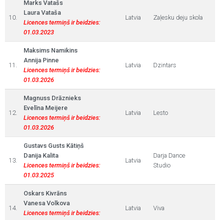
Marks Vatašs
Laura Vataša
10.
Latvia
Zaļesku deju skola
Licences termiņš ir beidzies:
01.03.2023
Maksims Namikins
Annija Pinne
11.
Latvia
Dzintars
Licences termiņš ir beidzies:
01.03.2026
Magnuss Drāznieks
Evelīna Meijere
12.
Latvia
Lesto
Licences termiņš ir beidzies:
01.03.2026
Gustavs Gusts Kātiņš
Danija Kalita
Darja Dance
13.
Latvia
Licences termiņš ir beidzies:
Studio
01.03.2025
Oskars Kivrāns
Vanesa Volkova
14.
Latvia
Viva
Licences termiņš ir beidzies: