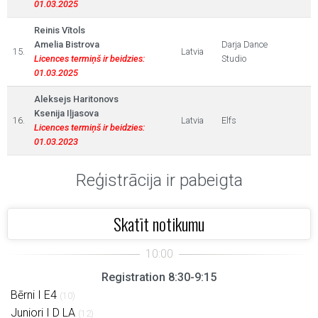
01.03.2025
Reinis Vītols
Amelia Bistrova
Darja Dance
15.
Latvia
Licences termiņš ir beidzies:
Studio
01.03.2025
Aleksejs Haritonovs
Ksenija Iļjasova
16.
Latvia
Elfs
Licences termiņš ir beidzies:
01.03.2023
Reģistrācija ir pabeigta
Skatīt notikumu
Registration 8:30-9:15
Bērni I E4
(10)
Juniori I D LA
(12)