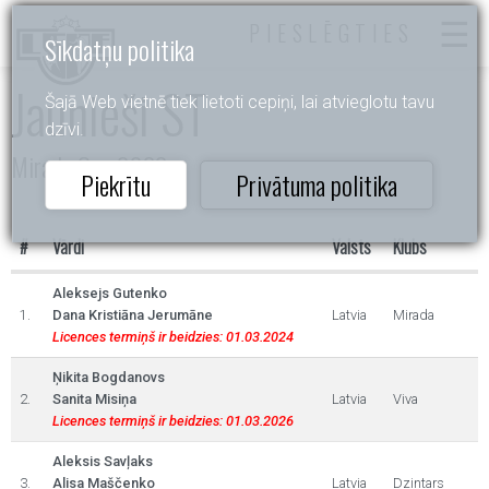
PIESLĒGTIES
Sīkdatņu politika
Jaunieši ST
Šajā Web vietnē tiek lietoti cepiņi, lai atvieglotu tavu
dzīvi.
Mirada Cup 2022
Piekrītu
Privātuma politika
#
Vārdi
Valsts
Klubs
Aleksejs Gutenko
1.
Dana Kristiāna Jerumāne
Latvia
Mirada
Licences termiņš ir beidzies: 01.03.2024
Ņikita Bogdanovs
2.
Sanita Misiņa
Latvia
Viva
Licences termiņš ir beidzies: 01.03.2026
Aleksis Savļaks
3.
Alisa Maščenko
Latvia
Dzintars