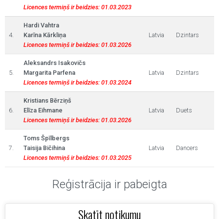
Licences termiņš ir beidzies: 01.03.2023
Hardi Vahtra
4.
Karīna Kārkliņa
Latvia
Dzintars
Licences termiņš ir beidzies: 01.03.2026
Aleksandrs Isakovičs
5.
Margarita Parfena
Latvia
Dzintars
Licences termiņš ir beidzies: 01.03.2024
Kristians Bērziņš
6.
Elīza Eihmane
Latvia
Duets
Licences termiņš ir beidzies: 01.03.2026
Toms Špīlbergs
7.
Taisija Bičihina
Latvia
Dancers
Licences termiņš ir beidzies: 01.03.2025
Reģistrācija ir pabeigta
Skatīt notikumu