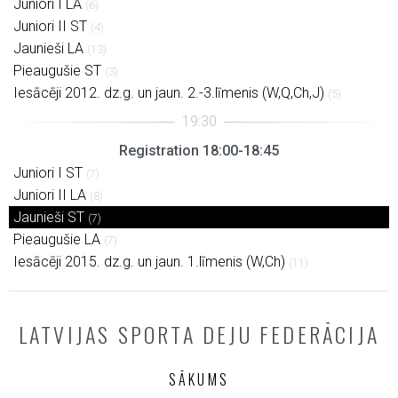
Juniori I LA
(6)
Juniori II ST
(4)
Jaunieši LA
(13)
Pieaugušie ST
(3)
Iesācēji 2012. dz.g. un jaun. 2.-3.līmenis (W,Q,Ch,J)
(5)
Registration 18:00-18:45
Juniori I ST
(7)
Juniori II LA
(8)
Jaunieši ST
(7)
Pieaugušie LA
(7)
Iesācēji 2015. dz.g. un jaun. 1.līmenis (W,Ch)
(11)
LATVIJAS SPORTA DEJU FEDERĀCIJA
SĀKUMS