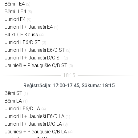
Bērni I E4
(2)
Bērni II E4
(5)
Juniori E4
(9)
Juniori II + Jaunieši E4
(1)
E4 kl. CH Kauss
(4)
Juniori I E6/D ST
(3)
Juniori II + Jaunieši E6/D ST
(2)
Juniori II + Jaunieši D/C ST
(2)
Jaunieši + Pieaugušie C/B ST
(3)
Reģistrācija: 17:00-17:45, Sākums: 18:15
Bērni ST
(1)
Bērni LA
(1)
Juniori I E6/D LA
(4)
Juniori II + Jaunieši E6/D LA
(1)
Juniori II + Jaunieši D/C LA
(3)
Jaunieši + Pieaugušie C/B LA
(4)