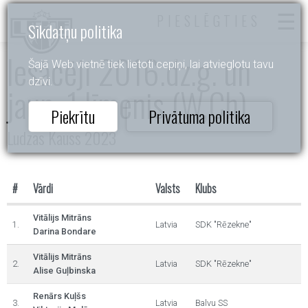
PIESLĒGTIES
Sīkdatņu politika
Iesācēji 2016.dz.g. un
Šajā Web vietnē tiek lietoti cepiņi, lai atvieglotu tavu
dzīvi.
jaun. 1.līmenis (W,Ch)
Piekrītu
Privātuma politika
Ludzas Kauss 2023
#
Vārdi
Valsts
Klubs
Vitālijs Mitrāns
1.
Latvia
SDK "Rēzekne"
Darina Bondare
Vitālijs Mitrāns
2.
Latvia
SDK "Rēzekne"
Alise Guļbinska
Renārs Kuļšs
3.
Latvia
Balvu SS