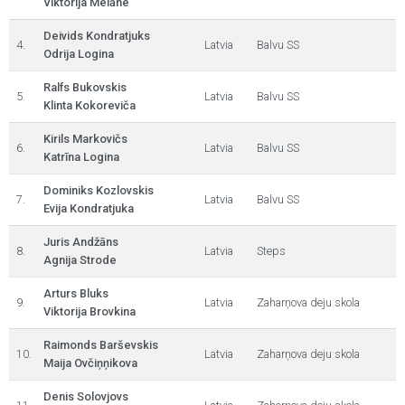
Viktorija Melāne
Deivids Kondratjuks
4.
Latvia
Balvu SS
Odrija Logina
Ralfs Bukovskis
5.
Latvia
Balvu SS
Klinta Kokoreviča
Kirils Markovičs
6.
Latvia
Balvu SS
Katrīna Logina
Dominiks Kozlovskis
7.
Latvia
Balvu SS
Evija Kondratjuka
Juris Andžāns
8.
Latvia
Steps
Agnija Strode
Arturs Bluks
9.
Latvia
Zaharņova deju skola
Viktorija Brovkina
Raimonds Barševskis
10.
Latvia
Zaharņova deju skola
Maija Ovčiņņikova
Denis Solovjovs