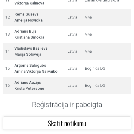
11.
Latvia
Zaharņova deju skola
Viktorija Kalinova
Rems Gusevs
12.
Latvia
Viva
Amēlija Novicka
Adrians Buļs
13.
Latvia
Viva
Kristiāna Smokra
Vladislavs Bazilevs
14.
Latvia
Viva
Marija Soloveja
Artjoms Salogubs
15.
Latvia
Boginiča DS
Amina Viktorija Nalivaiko
Adrians Auziņš
16.
Latvia
Boginiča DS
Krista Petersone
Reģistrācija ir pabeigta
Skatīt notikumu