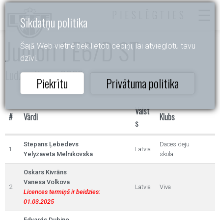
PIESLĒGTIES
Sīkdatņu politika
Juniori I E6/D ST
Šajā Web vietnē tiek lietoti cepiņi, lai atvieglotu tavu
dzīvi.
Ludzas Kauss 2023
Piekrītu
Privātuma politika
Valst
#
Vārdi
Klubs
s
Stepans Ļebedevs
Daces deju
1.
Latvia
Yelyzaveta Melnikovska
skola
Oskars Kivrāns
Vanesa Volkova
2.
Latvia
Viva
Licences termiņš ir beidzies:
01.03.2025
Edvards Dubino