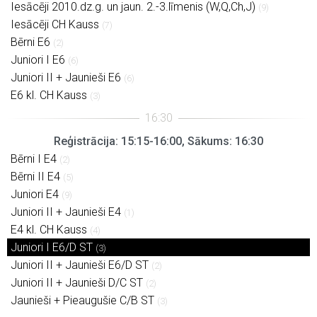
Iesācēji 2010.dz.g. un jaun. 2.-3.līmenis (W,Q,Ch,J)
(9)
Iesācēji CH Kauss
(7)
Bērni E6
(2)
Juniori I E6
(6)
Juniori II + Jaunieši E6
(6)
E6 kl. CH Kauss
(3)
Reģistrācija: 15:15-16:00, Sākums: 16:30
Bērni I E4
(2)
Bērni II E4
(5)
Juniori E4
(9)
Juniori II + Jaunieši E4
(1)
E4 kl. CH Kauss
(4)
Juniori I E6/D ST
(3)
Juniori II + Jaunieši E6/D ST
(2)
Juniori II + Jaunieši D/C ST
(2)
Jaunieši + Pieaugušie C/B ST
(3)