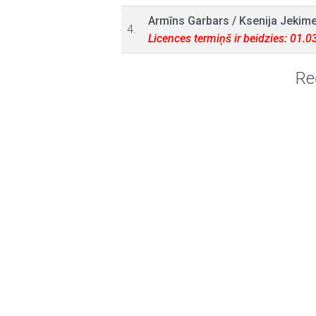
Armīns Garbars
/
Ksenija Jekim
4.
Licences termiņš ir beidzies: 01.
Re