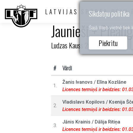
LATVIJAS SPORTA DEJU 
Sīkdatņu politika
Jaunieši + Pieau
Šajā Web vietnē tiek li
Piekrītu
Ludzas Kauss 2023
#
Vārdi
Žanis Ivanovs
/
Elīna Kozlāne
1.
Licences termiņš ir beidzies: 01.
Vladislavs Kopilovs
/
Ksenija Šč
2.
Licences termiņš ir beidzies: 01.
Jānis Krainis
/
Dālija Ritiņa
3.
Licences termiņš ir beidzies: 01.