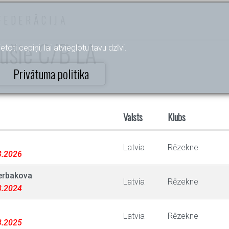
FEDERĀCIJA
gušie C/B LA
etoti cepiņi, lai atvieglotu tavu dzīvi.
Privātuma politika
Valsts
Klubs
Latvia
Rēzekne
03.2026
erbakova
Latvia
Rēzekne
03.2024
Latvia
Rēzekne
03.2025