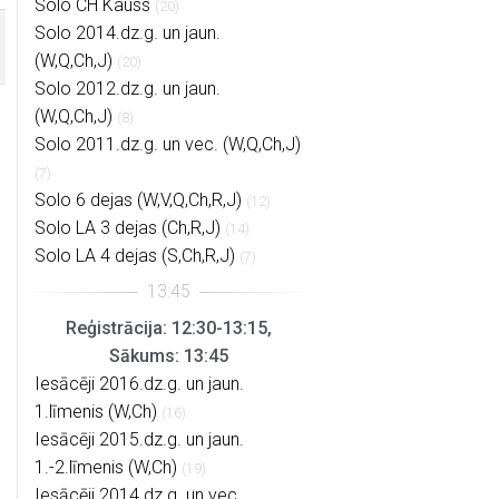
Solo CH Kauss
(20)
Solo 2014.dz.g. un jaun.
(W,Q,Ch,J)
(20)
Solo 2012.dz.g. un jaun.
(W,Q,Ch,J)
(8)
Solo 2011.dz.g. un vec. (W,Q,Ch,J)
(7)
Solo 6 dejas (W,V,Q,Ch,R,J)
(12)
Solo LA 3 dejas (Ch,R,J)
(14)
Solo LA 4 dejas (S,Ch,R,J)
(7)
Reģistrācija: 12:30-13:15,
Sākums: 13:45
Iesācēji 2016.dz.g. un jaun.
1.līmenis (W,Ch)
(16)
Iesācēji 2015.dz.g. un jaun.
1.-2.līmenis (W,Ch)
(19)
Iesācēji 2014.dz.g. un vec.