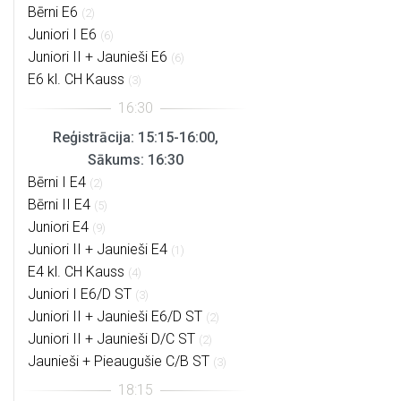
Bērni E6
(2)
Juniori I E6
(6)
Juniori II + Jaunieši E6
(6)
E6 kl. CH Kauss
(3)
Reģistrācija: 15:15-16:00,
Sākums: 16:30
Bērni I E4
(2)
Bērni II E4
(5)
Juniori E4
(9)
Juniori II + Jaunieši E4
(1)
E4 kl. CH Kauss
(4)
Juniori I E6/D ST
(3)
Juniori II + Jaunieši E6/D ST
(2)
Juniori II + Jaunieši D/C ST
(2)
Jaunieši + Pieaugušie C/B ST
(3)