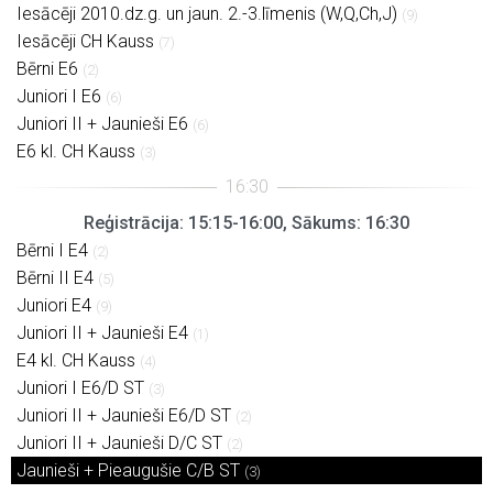
Iesācēji 2010.dz.g. un jaun. 2.-3.līmenis (W,Q,Ch,J)
(9)
Iesācēji CH Kauss
(7)
Bērni E6
(2)
Juniori I E6
(6)
Juniori II + Jaunieši E6
(6)
E6 kl. CH Kauss
(3)
Reģistrācija: 15:15-16:00, Sākums: 16:30
Bērni I E4
(2)
Bērni II E4
(5)
Juniori E4
(9)
Juniori II + Jaunieši E4
(1)
E4 kl. CH Kauss
(4)
Juniori I E6/D ST
(3)
Juniori II + Jaunieši E6/D ST
(2)
Juniori II + Jaunieši D/C ST
(2)
Jaunieši + Pieaugušie C/B ST
(3)