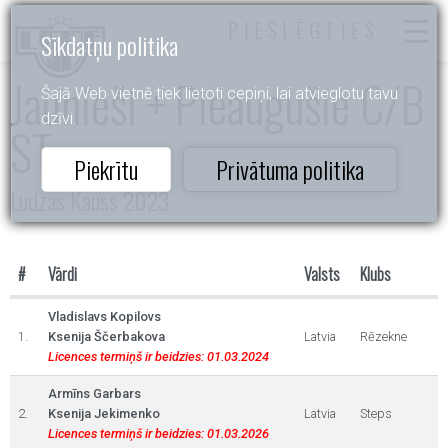
PIESLĒGTIES
Sīkdatņu politika
Jaunieši + Pieaugušie C/B
Šajā Web vietnē tiek lietoti cepiņi, lai atvieglotu tavu
dzīvi.
ST
Piekrītu
Privātuma politika
Ludzas Kauss 2023
#
Vārdi
Valsts
Klubs
Vladislavs Kopilovs
1.
Ksenija Ščerbakova
Latvia
Rēzekne
Licences termiņš ir beidzies: 01.03.2024
Armīns Garbars
2.
Ksenija Jekimenko
Latvia
Steps
Licences termiņš ir beidzies: 01.03.2026