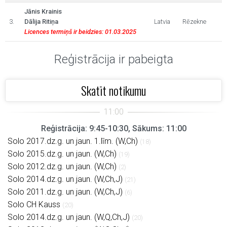
Jānis Krainis
3.
Dālija Ritiņa
Latvia
Rēzekne
Licences termiņš ir beidzies: 01.03.2025
Reģistrācija ir pabeigta
Skatīt notikumu
Reģistrācija: 9:45-10:30, Sākums: 11:00
Solo 2017.dz.g. un jaun. 1.līm. (W,Ch)
(18)
Solo 2015.dz.g. un jaun. (W,Ch)
(19)
Solo 2012.dz.g. un jaun. (W,Ch)
(2)
Solo 2014.dz.g. un jaun. (W,Ch,J)
(21)
Solo 2011.dz.g. un jaun. (W,Ch,J)
(6)
Solo CH Kauss
(20)
Solo 2014.dz.g. un jaun. (W,Q,Ch,J)
(20)