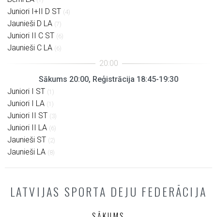
Juniori I+II D ST
(4)
Jaunieši D LA
(7)
Juniori II C ST
(6)
Jaunieši C LA
(6)
Sākums 20:00, Reģistrācija 18:45-19:30
Juniori I ST
(1)
Juniori I LA
(1)
Juniori II ST
(3)
Juniori II LA
(6)
Jaunieši ST
(2)
Jaunieši LA
(8)
LATVIJAS SPORTA DEJU FEDERĀCIJA
SĀKUMS