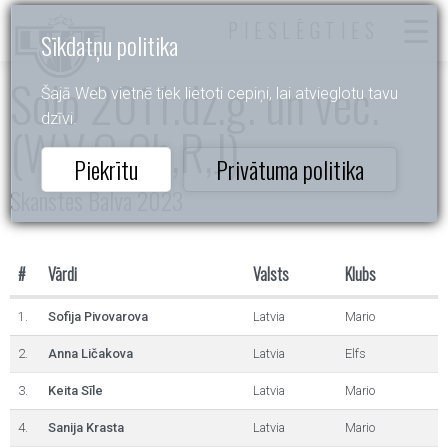
PIESLĒGTIES
Sīkdatņu politika
Solo 2011.dz.g. un vec.
Šajā Web vietnē tiek lietoti cepiņi, lai atvieglotu tavu
dzīvi.
(W,V,Q,Ch,R,J)
Piekrītu
Privātuma politika
Skanstes Balva 2023
#
Vārdi
Valsts
Klubs
1.
Sofija Pivovarova
Latvia
Mario
2.
Anna Ličakova
Latvia
Elfs
3.
Keita Sīle
Latvia
Mario
4.
Sanija Krasta
Latvia
Mario