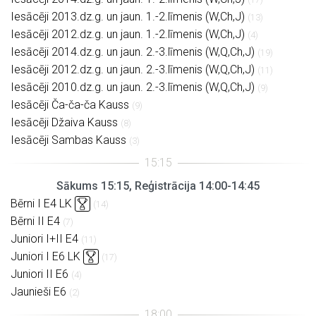
Iesācēji 2013.dz.g. un jaun. 1.-2.līmenis (W,Ch,J)
(13)
Iesācēji 2012.dz.g. un jaun. 1.-2.līmenis (W,Ch,J)
(4)
Iesācēji 2014.dz.g. un jaun. 2.-3.līmenis (W,Q,Ch,J)
(19)
Iesācēji 2012.dz.g. un jaun. 2.-3.līmenis (W,Q,Ch,J)
(11)
Iesācēji 2010.dz.g. un jaun. 2.-3.līmenis (W,Q,Ch,J)
(9)
Iesācēji Ča-ča-ča Kauss
(9)
Iesācēji Džaiva Kauss
(8)
Iesācēji Sambas Kauss
(3)
Sākums 15:15, Reģistrācija 14:00-14:45
Bērni I E4 LK
(14)
Bērni II E4
(7)
Juniori I+II E4
(11)
Juniori I E6 LK
(17)
Juniori II E6
(4)
Jaunieši E6
(2)