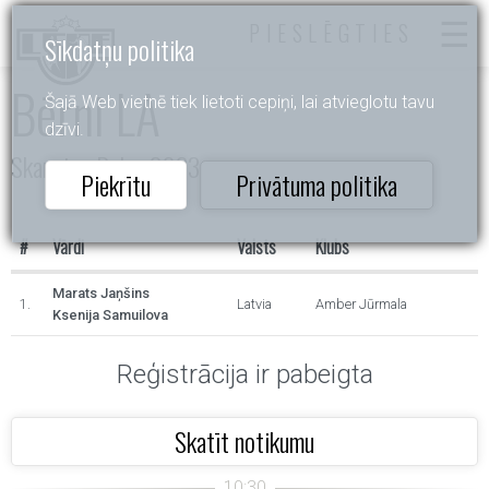
PIESLĒGTIES
Sīkdatņu politika
Bērni LA
Šajā Web vietnē tiek lietoti cepiņi, lai atvieglotu tavu
dzīvi.
Skanstes Balva 2023
Piekrītu
Privātuma politika
#
Vārdi
Valsts
Klubs
Marats Jaņšins
1.
Latvia
Amber Jūrmala
Ksenija Samuilova
Reģistrācija ir pabeigta
Skatīt notikumu