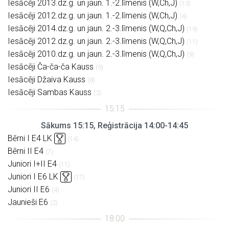
Iesācēji 2013.dz.g. un jaun. 1.-2.līmenis (W,Ch,J)
(13)
Iesācēji 2012.dz.g. un jaun. 1.-2.līmenis (W,Ch,J)
(4)
Iesācēji 2014.dz.g. un jaun. 2.-3.līmenis (W,Q,Ch,J)
(19)
Iesācēji 2012.dz.g. un jaun. 2.-3.līmenis (W,Q,Ch,J)
(11)
Iesācēji 2010.dz.g. un jaun. 2.-3.līmenis (W,Q,Ch,J)
(9)
Iesācēji Ča-ča-ča Kauss
(9)
Iesācēji Džaiva Kauss
(8)
Iesācēji Sambas Kauss
(3)
Sākums 15:15, Reģistrācija 14:00-14:45
Bērni I E4 LK
(14)
Bērni II E4
(7)
Juniori I+II E4
(11)
Juniori I E6 LK
(17)
Juniori II E6
(4)
Jaunieši E6
(2)