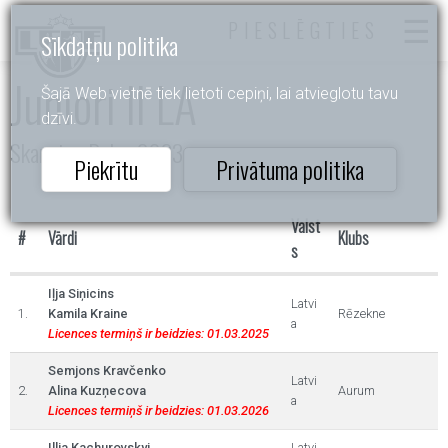
PIESLĒGTIES
Sīkdatņu politika
Juniori II LA
Šajā Web vietnē tiek lietoti cepiņi, lai atvieglotu tavu
dzīvi.
Skanstes Balva 2023
Piekrītu
Privātuma politika
Valst
#
Vārdi
Klubs
s
Iļja Siņicins
Latvi
1.
Kamila Kraine
Rēzekne
a
Licences termiņš ir beidzies: 01.03.2025
Semjons Kravčenko
Latvi
2.
Alina Kuzņecova
Aurum
a
Licences termiņš ir beidzies: 01.03.2026
Illia Kachurovskyi
Latvi