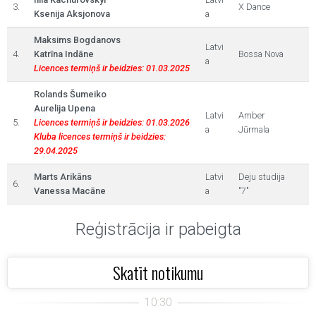
3.
X Dance
Ksenija Aksjonova
a
Maksims Bogdanovs
Latvi
4.
Katrīna Indāne
Bossa Nova
a
Licences termiņš ir beidzies: 01.03.2025
Rolands Šumeiko
Aurelija Upena
Latvi
Amber
5.
Licences termiņš ir beidzies: 01.03.2026
a
Jūrmala
Kluba licences termiņš ir beidzies:
29.04.2025
Marts Arikāns
Latvi
Deju studija
6.
Vanessa Macāne
a
"7"
Reģistrācija ir pabeigta
Skatīt notikumu