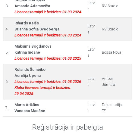
Latvi
3.
Amanda Adamoviča
RV Studio
a
Licences termiņš ir beidzies: 01.03.2024
Rihards Keišs
Latvi
4.
Brianna Sofija Svedberga
RV Studio
a
Licences termiņš ir beidzies: 01.03.2024
Maksims Bogdanovs
Latvi
5.
Katrīna Indāne
Bossa Nova
a
Licences termiņš ir beidzies: 01.03.2025
Rolands Šumeiko
Aurelija Upena
Latvi
Amber
6.
Licences termiņš ir beidzies: 01.03.2026
a
Jūrmala
Kluba licences termiņš ir beidzies:
29.04.2025
Marts Arikāns
Latvi
Deju studija
7.
Vanessa Macāne
a
"7"
Reģistrācija ir pabeigta