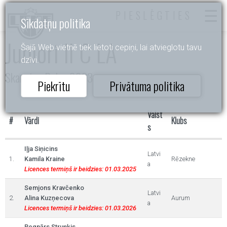
PIESLĒGTIES
Sīkdatņu politika
Juniori II C LA
Šajā Web vietnē tiek lietoti cepiņi, lai atvieglotu tavu
dzīvi.
Skanstes Balva 2023
Piekrītu
Privātuma politika
Valst
#
Vārdi
Klubs
s
Iļja Siņicins
Latvi
1.
Kamila Kraine
Rēzekne
a
Licences termiņš ir beidzies: 01.03.2025
Semjons Kravčenko
Latvi
2.
Alina Kuzņecova
Aurum
a
Licences termiņš ir beidzies: 01.03.2026
Regnārs Struņķis