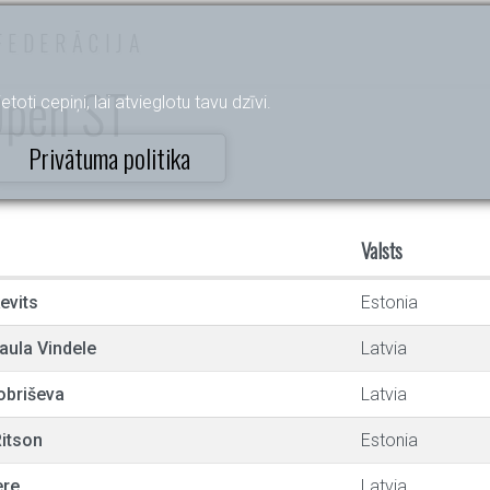
FEDERĀCIJA
Open ST
etoti cepiņi, lai atvieglotu tavu dzīvi.
Privātuma politika
Valsts
evits
Estonia
Paula Vindele
Latvia
obriševa
Latvia
itson
Estonia
ere
Latvia