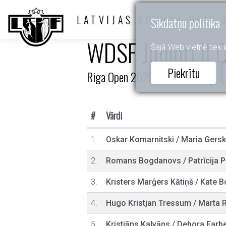
LATVIJAS SPORTA DEJU 
Sīkdatņu politika
WDSF Juniori II 
Šajā Web vietnē tiek li
Piekrītu
Riga Open 2023
#
Vārdi
1.
Oskar Komarnitski
/
Maria Gersk
2.
Romans Bogdanovs
/
Patrīcija 
3.
Kristers Marģers Kātiņš
/
Kate B
4.
Hugo Kristjan Tressum
/
Marta R
5.
Kristiāns Kalvāns
/
Debora Farb