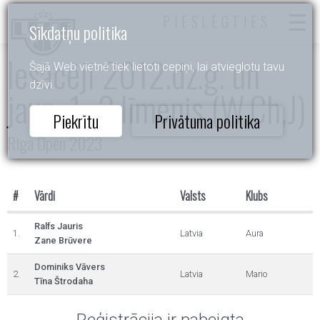
PIESLĒGTIES
Sīkdatņu politika
Iesācēji 2012.dz.g. un
Šajā Web vietnē tiek lietoti cepiņi, lai atvieglotu tavu
dzīvi.
jaun. 1.-2.līmenis (W,Ch,J)
Piekrītu
Privātuma politika
Riga Open 2023
#
Vārdi
Valsts
Klubs
Ralfs Jauris
1.
Latvia
Aura
Zane Brūvere
Dominiks Vāvers
2.
Latvia
Mario
Tīna Štrodaha