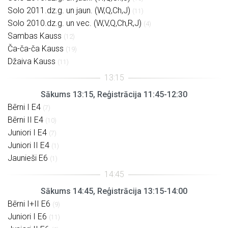
Solo 2011.dz.g. un jaun. (W,Q,Ch,J)
(11)
Solo 2010.dz.g. un vec. (W,V,Q,Ch,R,J)
(4)
Sambas Kauss
(12)
Ča-ča-ča Kauss
(19)
Džaiva Kauss
(11)
Sākums 13:15, Reģistrācija 11:45-12:30
Bērni I E4
(7)
Bērni II E4
(10)
Juniori I E4
(7)
Juniori II E4
(1)
Jaunieši E6
(1)
Sākums 14:45, Reģistrācija 13:15-14:00
Bērni I+II E6
(9)
Juniori I E6
(11)