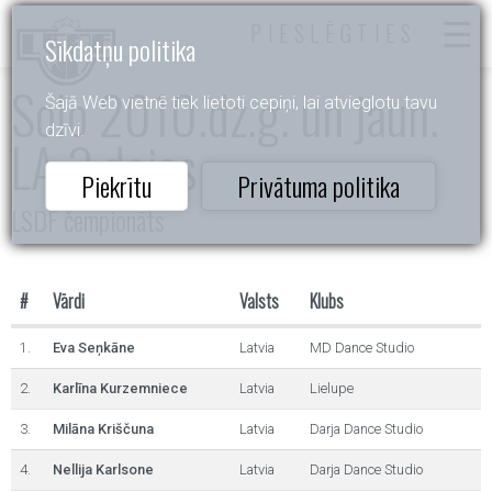
PIESLĒGTIES
Sīkdatņu politika
Solo 2010.dz.g. un jaun.
Šajā Web vietnē tiek lietoti cepiņi, lai atvieglotu tavu
dzīvi.
LA 3 dejas
Piekrītu
Privātuma politika
LSDF čempionāts
#
Vārdi
Valsts
Klubs
1.
Eva Seņkāne
Latvia
MD Dance Studio
2.
Karlīna Kurzemniece
Latvia
Lielupe
3.
Milāna Kriščuna
Latvia
Darja Dance Studio
4.
Nellija Karlsone
Latvia
Darja Dance Studio