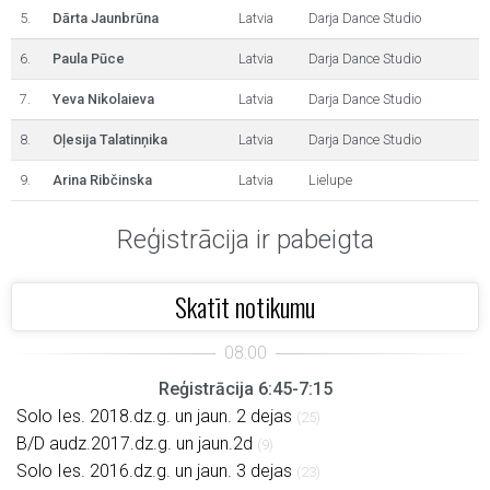
5.
Dārta Jaunbrūna
Latvia
Darja Dance Studio
6.
Paula Pūce
Latvia
Darja Dance Studio
7.
Yeva Nikolaieva
Latvia
Darja Dance Studio
8.
Oļesija Talatinņika
Latvia
Darja Dance Studio
9.
Arina Ribčinska
Latvia
Lielupe
Reģistrācija ir pabeigta
Skatīt notikumu
Reģistrācija 6:45-7:15
Solo Ies. 2018.dz.g. un jaun. 2 dejas
(25)
B/D audz.2017.dz.g. un jaun.2d
(9)
Solo Ies. 2016.dz.g. un jaun. 3 dejas
(23)