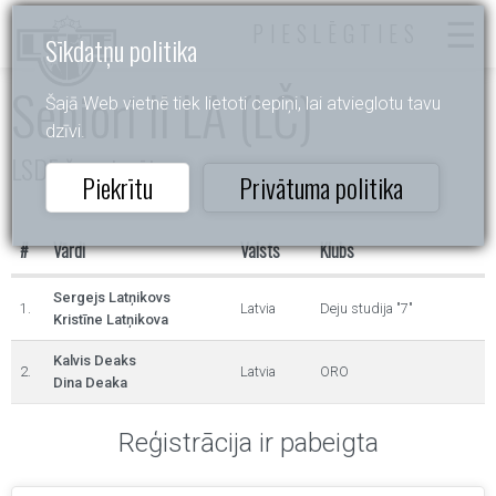
PIESLĒGTIES
Sīkdatņu politika
Seniori II LA (LČ)
Šajā Web vietnē tiek lietoti cepiņi, lai atvieglotu tavu
dzīvi.
LSDF čempionāts
Piekrītu
Privātuma politika
#
Vārdi
Valsts
Klubs
Sergejs Latņikovs
1.
Latvia
Deju studija "7"
Kristīne Latņikova
Kalvis Deaks
2.
Latvia
ORO
Dina Deaka
Reģistrācija ir pabeigta