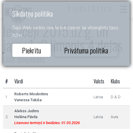
PIESLĒGTIES
Sīkdatņu politika
Iesācēji 2015.dz.g. un
Šajā Web vietnē tiek lietoti cepiņi, lai atvieglotu tavu
dzīvi.
jaun. 1.-2.līmenis 4 dejas
Piekrītu
Privātuma politika
LSDF čempionāts
#
Vārdi
Valsts
Klubs
Roberts Moskvitins
1.
Latvia
D & D
Vanessa Tukiša
Alekss Judins
2.
Helēna Pāvila
Latvia
Aura
Licences termiņš ir beidzies: 01.03.2026