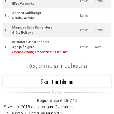
10.
Latvia
Lesto
Elīza Varņecka
Adrians Goldbergs
11.
Latvia
Nikola Jāvalde
Magnuss Ralfs Būmeisters
12.
Latvia
Lesto
Grēta Boļšaka
Kristofers Jānis Kāposts
13.
Agnija Žeigure
Latvia
Aura
Licences termiņš ir beidzies: 01.03.2026
Reģistrācija ir pabeigta
Skatīt notikumu
Reģistrācija 6:45-7:15
Solo Ies. 2018.dz.g. un jaun. 2 dejas
(25)
B/D audz.2017.dz.g. un jaun.2d
(9)