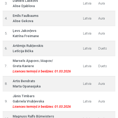
Daniels Laškovs
3.
Latvia
Aura
Alise Djablova
Emīls Faulbaums
4.
Latvia
Aura
Alise Gekova
Ļevs Jakovļevs
5.
Latvia
Aura
Katrīna Freimane
Artēmijs Rubļevskis
6.
Latvia
Duets
Letīcija Bička
Marsels Ajupovs /Aiupov/
7.
Greta Kaviere
Latvia
Duets
Licences termiņš ir beidzies: 01.03.2026
Artis Bendrats
8.
Latvia
Aura
Marta Opanasjuka
Jānis Timbars
9.
Gabriela Vrubļevska
Latvia
Aura
Licences termiņš ir beidzies: 01.03.2026
Magnuss Ralfs Būmeisters