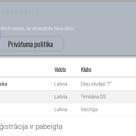
FEDERĀCIJA
)
etoti cepiņi, lai atvieglotu tavu dzīvi.
Privātuma politika
Valsts
Klubs
rska
Latvia
Deju studija "7"
Latvia
Timšāna DS
Latvia
Vecrīga
ģistrācija ir pabeigta