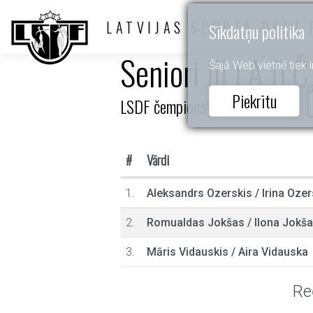
LATVIJAS SPORTA DEJU 
Sīkdatņu politika
Seniori III LA (LČ
Šajā Web vietnē tiek li
Piekrītu
LSDF čempionāts
#
Vārdi
1.
Aleksandrs Ozerskis
/
Irina Oze
2.
Romualdas Jokšas
/
Ilona Jokša
3.
Māris Vidauskis
/
Aira Vidauska
Re