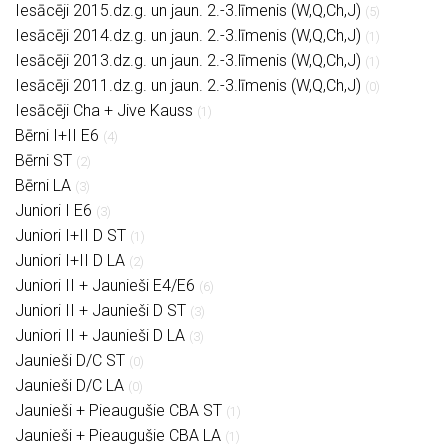
Iesācēji 2015.dz.g. un jaun. 2.-3.līmenis (W,Q,Ch,J)
(5)
Iesācēji 2014.dz.g. un jaun. 2.-3.līmenis (W,Q,Ch,J)
(1)
Iesācēji 2013.dz.g. un jaun. 2.-3.līmenis (W,Q,Ch,J)
(1)
Iesācēji 2011.dz.g. un jaun. 2.-3.līmenis (W,Q,Ch,J)
(0)
Iesācēji Cha + Jive Kauss
(1)
Bērni I+II E6
(4)
Bērni ST
(2)
Bērni LA
(3)
Juniori I E6
(3)
Juniori I+II D ST
(1)
Juniori I+II D LA
(2)
Juniori II + Jaunieši E4/E6
(6)
Juniori II + Jaunieši D ST
(3)
Juniori II + Jaunieši D LA
(3)
Jaunieši D/C ST
(0)
Jaunieši D/C LA
(0)
Jaunieši + Pieaugušie CBA ST
(1)
Jaunieši + Pieaugušie CBA LA
(1)