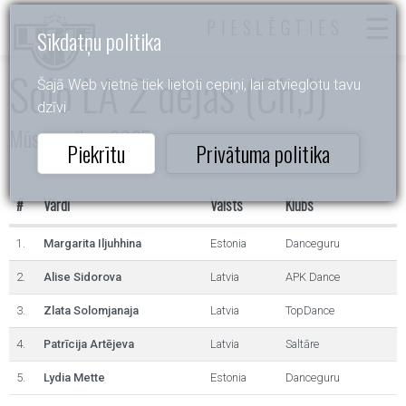
PIESLĒGTIES
Sīkdatņu politika
Solo LA 2 dejas (Ch,J)
Šajā Web vietnē tiek lietoti cepiņi, lai atvieglotu tavu
dzīvi.
Mūsu cerības 2025
Piekrītu
Privātuma politika
#
Vārdi
Valsts
Klubs
1.
Margarita Iljuhhina
Estonia
Danceguru
2.
Alise Sidorova
Latvia
APK Dance
3.
Zlata Solomjanaja
Latvia
TopDance
4.
Patrīcija Artējeva
Latvia
Saltāre
5.
Lydia Mette
Estonia
Danceguru