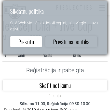
PIESLĒGTIES
Sīkdatņu politika
Iesācēji Cha + Jive Cup
Šajā Web vietnē tiek lietoti cepiņi, lai atvieglotu tavu
dzīvi.
Mūsu cerības 2025
Piekrītu
Privātuma politika
#
Vārdi
Valsts
Klubs
Reģistrācija ir pabeigta
Skatīt notikumu
Sākums 11:00, Reģistrācija 09:30-10:30
Solo Iesācēji 2019.dz.g. un jaun. (W,Ch)