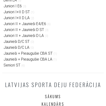
Bērni LA
(3)
Juniori I E6
(3)
Juniori I+II D ST
(1)
Juniori I+II D LA
(2)
Juniori II + Jaunieši E4/E6
(6)
Juniori II + Jaunieši D ST
(3)
Juniori II + Jaunieši D LA
(3)
Jaunieši D/C ST
(0)
Jaunieši D/C LA
(0)
Jaunieši + Pieaugušie CBA ST
(1)
Jaunieši + Pieaugušie CBA LA
(1)
Seniori ST
(6)
LATVIJAS SPORTA DEJU FEDERĀCIJA
SĀKUMS
KALENDĀRS