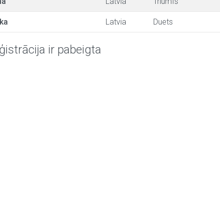
na
Latvia
Triumfs
čka
Latvia
Duets
ģistrācija ir pabeigta