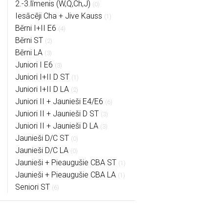
2.-3.līmenis (W,Q,Ch,J)
(0)
Iesācēji Cha + Jive Kauss
(1)
Bērni I+II E6
(4)
Bērni ST
(2)
Bērni LA
(3)
Juniori I E6
(3)
Juniori I+II D ST
(1)
Juniori I+II D LA
(2)
Juniori II + Jaunieši E4/E6
(6)
Juniori II + Jaunieši D ST
(3)
Juniori II + Jaunieši D LA
(3)
Jaunieši D/C ST
(0)
Jaunieši D/C LA
(0)
Jaunieši + Pieaugušie CBA ST
(1)
Jaunieši + Pieaugušie CBA LA
(1)
Seniori ST
(6)