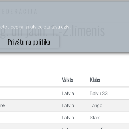
FEDERĀCIJA
g. un jaun. 1.-2.līmenis
etoti cepiņi, lai atvieglotu tavu dzīvi.
Privātuma politika
Valsts
Klubs
Latvia
Balvu SS
re
Latvia
Tango
Latvia
Stars