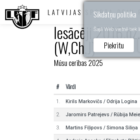
LATVIJAS SPORTA DEJU 
Sīkdatņu politika
Iesācēji 2016.dz.
Šajā Web vietnē tiek li
(W,Ch,J)
Piekrītu
Mūsu cerības 2025
#
Vārdi
1.
Kirils Markovičs
/
Odrija Logina
2.
Jaromirs Patrejevs
/
Rūbija Meie
3.
Martins Fiļipovs
/
Simona Siliņa