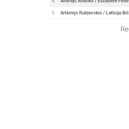
4.
Andrejs Anacko
/
Elizabete Pihti
5.
Artēmijs Rubļevskis
/
Letīcija Bi
Re