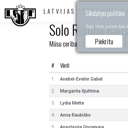
LATVIJAS SPORTA DEJU 
Sīkdatņu politika
Solo Rumba Kau
Šajā Web vietnē tiek li
Piekrītu
Mūsu cerības 2025
#
Vārdi
1.
Anebel-Eveliin Gabel
2.
Margarita Iljuhhina
3.
Lydia Mette
4.
Anna Raubiško
5.
Anastasija Gnojevaja