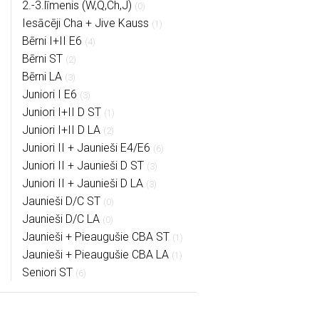
2.-3.līmenis (W,Q,Ch,J)
(0)
Iesācēji Cha + Jive Kauss
(1)
Bērni I+II E6
(4)
Bērni ST
(2)
Bērni LA
(3)
Juniori I E6
(3)
Juniori I+II D ST
(1)
Juniori I+II D LA
(2)
Juniori II + Jaunieši E4/E6
(6)
Juniori II + Jaunieši D ST
(3)
Juniori II + Jaunieši D LA
(3)
Jaunieši D/C ST
(0)
Jaunieši D/C LA
(0)
Jaunieši + Pieaugušie CBA ST
(1)
Jaunieši + Pieaugušie CBA LA
(1)
Seniori ST
(6)