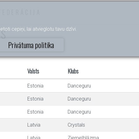
FEDERĀCIJA
ss
etoti cepiņi, lai atvieglotu tavu dzīvi.
Privātuma politika
Valsts
Klubs
Estonia
Danceguru
Estonia
Danceguru
Estonia
Danceguru
Latvia
Crystals
Latvia
Ziemeļblāzma