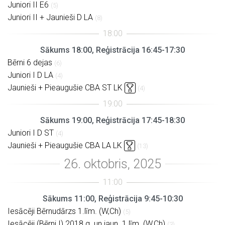
Juniori II E6
(5)
Juniori II + Jaunieši D LA
(8)
Sākums 18:00, Reģistrācija 16:45-17:30
Bērni 6 dejas
(6)
Juniori I D LA
(4)
Jaunieši + Pieaugušie CBA ST LK
(4)
Sākums 19:00, Reģistrācija 17:45-18:30
Juniori I D ST
(4)
Jaunieši + Pieaugušie CBA LA LK
(13)
Sākums 11:00, Reģistrācija 9:45-10:30
Iesācēji Bērnudārzs 1.līm. (W,Ch)
(5)
Iesācēji (Bērni I) 2018.g. un jaun. 1.līm. (W,Ch)
(3)