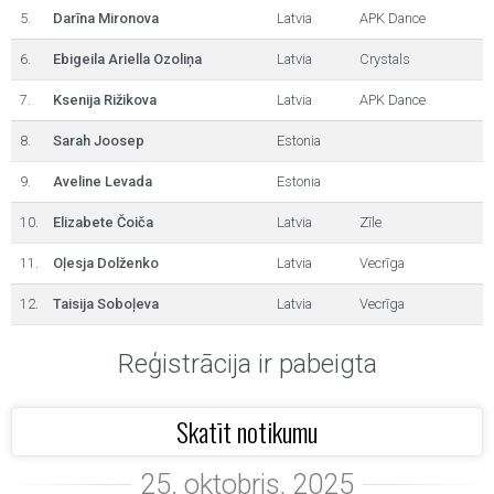
5.
Darīna Mironova
Latvia
APK Dance
6.
Ebigeila Ariella Ozoliņa
Latvia
Crystals
7.
Ksenija Rižikova
Latvia
APK Dance
8.
Sarah Joosep
Estonia
9.
Aveline Levada
Estonia
10.
Elizabete Čoiča
Latvia
Zīle
11.
Oļesja Dolženko
Latvia
Vecrīga
12.
Taisija Soboļeva
Latvia
Vecrīga
Reģistrācija ir pabeigta
Skatīt notikumu