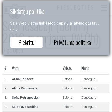
PIESLĒGTIES
Sīkdatņu politika
Solo Iesācēji (Bērni I)
Šajā Web vietnē tiek lietoti cepiņi, lai atvieglotu tavu
dzīvi.
2016.g. un jaun. (W,Ch)
Piekrītu
Privātuma politika
Riga Open
#
Vārdi
Valsts
Klubs
1.
Arina Borisova
Estonia
Danceguru
2.
Alicia Rannamets
Estonia
Danceguru
3.
Sofia Petranovskyi
Estonia
Danceguru
4.
Miroslava Nedilka
Estonia
Danceguru