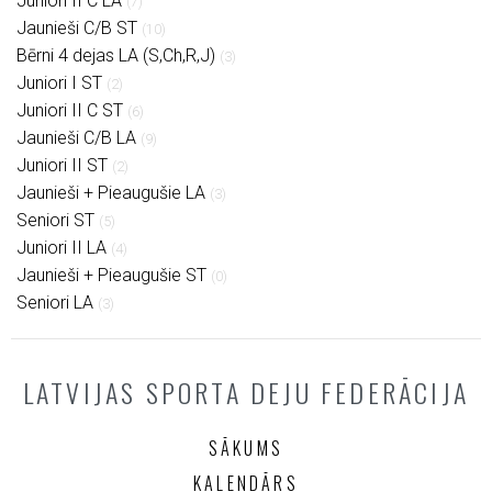
Juniori II C LA
(7)
Jaunieši C/B ST
(10)
Bērni 4 dejas LA (S,Ch,R,J)
(3)
Juniori I ST
(2)
Juniori II C ST
(6)
Jaunieši C/B LA
(9)
Juniori II ST
(2)
Jaunieši + Pieaugušie LA
(3)
Seniori ST
(5)
Juniori II LA
(4)
Jaunieši + Pieaugušie ST
(0)
Seniori LA
(3)
LATVIJAS SPORTA DEJU FEDERĀCIJA
SĀKUMS
KALENDĀRS