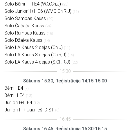
Solo Bērni I+II E4 (W,Q,Ch,J)
(23)
Solo Juniori I+II E6 (W,V,Q,Ch,R,J)
(11)
Solo Sambas Kauss
(29)
Solo Čačača Kauss
(24)
Solo Rumbas Kauss
(18)
Solo Džaiva Kauss
(14)
Solo LA Kauss 2 dejas (Ch,J)
(11)
Solo LA Kauss 3 dejas (Ch,R,J)
(15)
Solo LA Kauss 4 dejas (S,Ch,R,J)
(22)
Sākums 15:30, Reģistrācija 14:15-15:00
Bērni I E4
(7)
Bērni II E4
(13)
Juniori I+II E4
(12)
Juniori II + Jaunieši D ST
(6)
Sākums 16:45, Reģistrācija 15:30-16:15