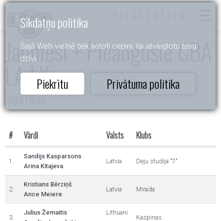
PIESLĒGTIES
Sīkdatņu politika
Jaunieši + Pieaugušie CBA
Šajā Web vietnē tiek lietoti cepiņi, lai atvieglotu tavu
dzīvi.
LA LK
Piekrītu
Privātuma politika
Riga Open
#
Vārdi
Valsts
Klubs
Sandijs Kasparsons
1.
Latvia
Deju studija "7"
Arina Kitajeva
Kristians Bērziņš
2.
Latvia
Mirada
Ance Meiere
Julius Žemaitis
Lithuani
3.
Kaspinas