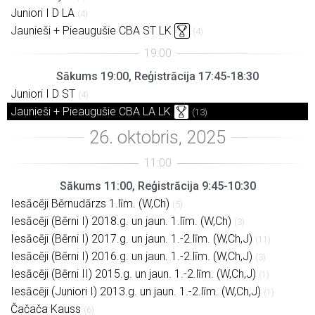
Juniori I D LA
(4)
Jaunieši + Pieaugušie CBA ST LK
(4)
Sākums 19:00, Reģistrācija 17:45-18:30
Juniori I D ST
(4)
Jaunieši + Pieaugušie CBA LA LK
(13)
Sākums 11:00, Reģistrācija 9:45-10:30
Iesācēji Bērnudārzs 1.līm. (W,Ch)
(5)
Iesācēji (Bērni I) 2018.g. un jaun. 1.līm. (W,Ch)
(3)
Iesācēji (Bērni I) 2017.g. un jaun. 1.-2.līm. (W,Ch,J)
(11)
Iesācēji (Bērni I) 2016.g. un jaun. 1.-2.līm. (W,Ch,J)
(3)
Iesācēji (Bērni II) 2015.g. un jaun. 1.-2.līm. (W,Ch,J)
(1)
Iesācēji (Juniori I) 2013.g. un jaun. 1.-2.līm. (W,Ch,J)
(1)
Čačača Kauss
(6)