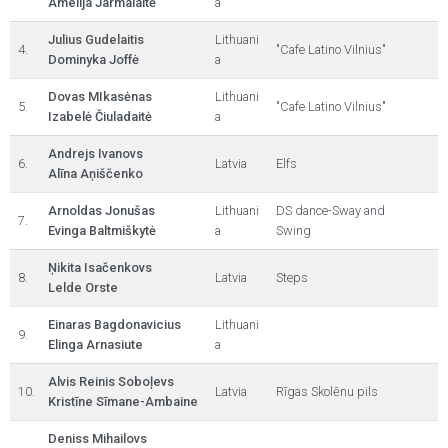
Amelija Jarmalaitė
a
Julius Gudelaitis
Lithuani
4.
"Cafe Latino Vilnius"
Dominyka Joffė
a
Dovas MIkasėnas
Lithuani
5.
"Cafe Latino Vilnius"
Izabelė Čiuladaitė
a
Andrejs Ivanovs
6.
Latvia
Elfs
Alīna Aņiščenko
Arnoldas Jonušas
Lithuani
DS dance-Sway and
7.
Evinga Baltmiškytė
a
Swing
Ņikita Isačenkovs
8.
Latvia
Steps
Lelde Orste
Einaras Bagdonavicius
Lithuani
9.
Elinga Arnasiute
a
Alvis Reinis Soboļevs
10.
Latvia
Rīgas Skolēnu pils
Kristīne Sīmane-Ambaine
Deniss Mihailovs