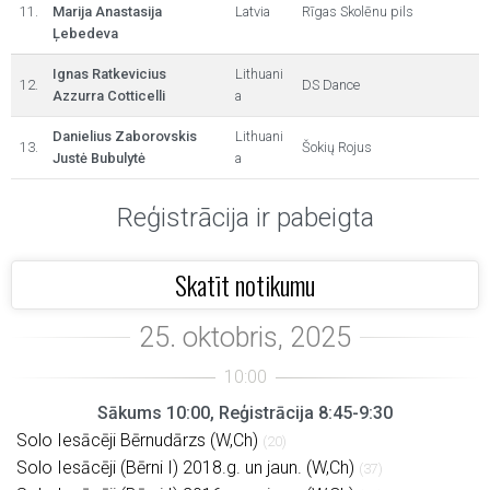
11.
Marija Anastasija
Latvia
Rīgas Skolēnu pils
Ļebedeva
Ignas Ratkevicius
Lithuani
12.
DS Dance
Azzurra Cotticelli
a
Danielius Zaborovskis
Lithuani
13.
Šokių Rojus
Justė Bubulytė
a
Reģistrācija ir pabeigta
Skatīt notikumu
Sākums 10:00, Reģistrācija 8:45-9:30
Solo Iesācēji Bērnudārzs (W,Ch)
(20)
Solo Iesācēji (Bērni I) 2018.g. un jaun. (W,Ch)
(37)