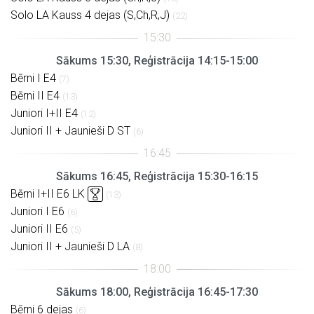
Solo LA Kauss 4 dejas (S,Ch,R,J)
(22)
Sākums 15:30, Reģistrācija 14:15-15:00
Bērni I E4
(7)
Bērni II E4
(13)
Juniori I+II E4
(12)
Juniori II + Jaunieši D ST
(6)
Sākums 16:45, Reģistrācija 15:30-16:15
Bērni I+II E6 LK
(13)
Juniori I E6
(6)
Juniori II E6
(5)
Juniori II + Jaunieši D LA
(8)
Sākums 18:00, Reģistrācija 16:45-17:30
Bērni 6 dejas
(6)