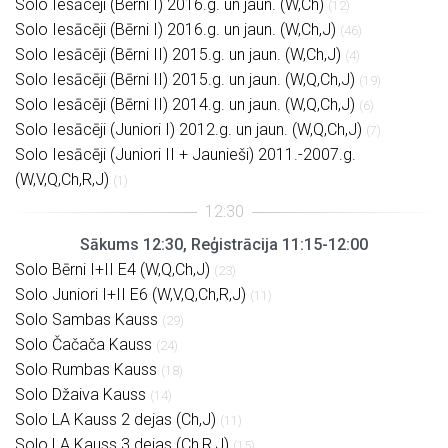
Solo Iesācēji (Bērni I) 2016.g. un jaun. (W,Ch)
(12)
Solo Iesācēji (Bērni I) 2016.g. un jaun. (W,Ch,J)
(46)
Solo Iesācēji (Bērni II) 2015.g. un jaun. (W,Ch,J)
(4)
Solo Iesācēji (Bērni II) 2015.g. un jaun. (W,Q,Ch,J)
(19)
Solo Iesācēji (Bērni II) 2014.g. un jaun. (W,Q,Ch,J)
(6)
Solo Iesācēji (Juniori I) 2012.g. un jaun. (W,Q,Ch,J)
(7)
Solo Iesācēji (Juniori II + Jaunieši) 2011.-2007.g.
(W,V,Q,Ch,R,J)
(1)
Sākums 12:30, Reģistrācija 11:15-12:00
Solo Bērni I+II E4 (W,Q,Ch,J)
(23)
Solo Juniori I+II E6 (W,V,Q,Ch,R,J)
(11)
Solo Sambas Kauss
(29)
Solo Čačača Kauss
(24)
Solo Rumbas Kauss
(18)
Solo Džaiva Kauss
(14)
Solo LA Kauss 2 dejas (Ch,J)
(11)
Solo LA Kauss 3 dejas (Ch,R,J)
(15)