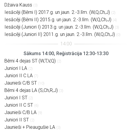
Džaiva Kauss
(3)
Iesācēji (Bērni I) 2017.g. un jaun. 2.-3.līm. (W,Q,Ch,J)
(2)
Iesācēji (Bērni II) 2015.g. un jaun. 2.-3.līm. (W,Q,Ch,J)
(4)
Iesācēji (Juniori I) 2013.g. un jaun. 2.-3.līm. (W,Q,Ch,J)
(3)
Iesācēji (Juniori II) 2011.g. un jaun. 2.-3.līm. (W,Q,Ch,J)
(0)
Sākums 14:00, Reģistrācija 12:30-13:30
Bērni 4 dejas ST (W,T,V,Q)
(2)
Juniori I LA
(2)
Juniori II C LA
(7)
Jaunieši C/B ST
(10)
Bērni 4 dejas LA (S,Ch,R,J)
(3)
Juniori I ST
(2)
Juniori II C ST
(6)
Jaunieši C/B LA
(9)
Juniori II ST
(2)
Jaunieši + Pieaugušie LA
(3)