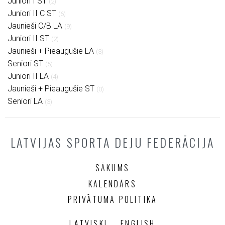
Juniori I ST
(2)
Juniori II C ST
(6)
Jaunieši C/B LA
(9)
Juniori II ST
(2)
Jaunieši + Pieaugušie LA
(3)
Seniori ST
(5)
Juniori II LA
(4)
Jaunieši + Pieaugušie ST
(0)
Seniori LA
(3)
LATVIJAS SPORTA DEJU FEDERĀCIJA
SĀKUMS
KALENDĀRS
PRIVĀTUMA POLITIKA
LATVISKI
ENGLISH