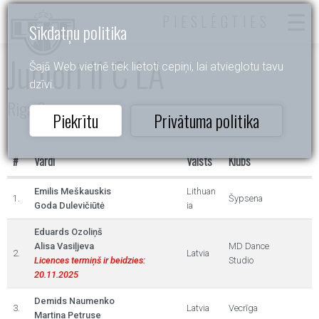
PIESLĒGTIES
Sīkdatņu politika
Juniori II C LA
Šajā Web vietnē tiek lietoti cepiņi, lai atvieglotu tavu
dzīvi.
Riga Open
Piekrītu
Privātuma politika
#
Vārdi
Valsts
Klubs
Emilis Meškauskis
Lithuan
1.
Šypsena
Goda Dulevičiūtė
ia
Eduards Ozoliņš
Alisa Vasiļjeva
MD Dance
2.
Latvia
Licences termiņš ir beidzies:
Studio
20.11.2025
Demids Naumenko
3.
Latvia
Vecrīga
Martina Petruse