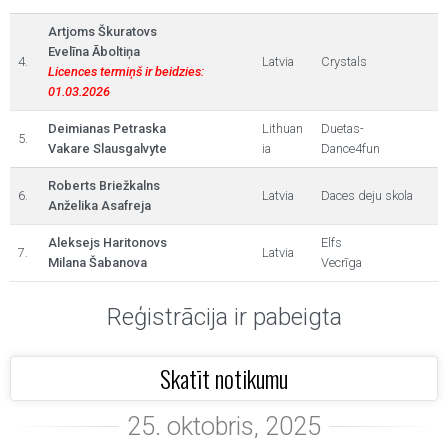
Artjoms Škuratovs
Evelīna Āboltiņa
4.
Latvia
Crystals
Licences termiņš ir beidzies:
01.03.2026
Deimianas Petraska
Lithuan
Duetas-
5.
Vakare Slausgalvyte
ia
Dance4fun
Roberts Briežkalns
6.
Latvia
Daces deju skola
Anželika Asafreja
Aleksejs Haritonovs
Elfs
7.
Latvia
Milana Šabanova
Vecrīga
Reģistrācija ir pabeigta
Skatīt notikumu