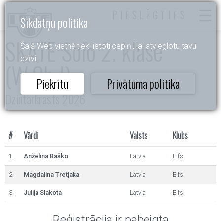
PIESLĒGTIES
Sīkdatņu politika
SKATE Solo 2. klase
Šajā Web vietnē tiek lietoti cepiņi, lai atvieglotu tavu
dzīvi.
(W,Ch,J)
Piekrītu
Privātuma politika
Dzintarkrasts 2026
#
Vārdi
Valsts
Klubs
1.
Anželina Baško
Latvia
Elfs
2.
Magdalina Tretjaka
Latvia
Elfs
3.
Julija Slakota
Latvia
Elfs
Reģistrācija ir pabeigta