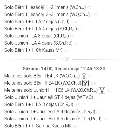
(15)
Solo Bērni II iesācēji 1.-2.līmenis (W,Ch,J)
(7)
Solo Bērni II iesācēji 2.-3.līmenis (W,Q,Ch,J)
(12)
Solo Bērni I + II LA 2 dejas (Ch,J)
(13)
Solo Bērni I + II LA 4 dejas (S,Ch,R,J)
(5)
Solo Juniori I LA 3 dejas (Ch,R,J)
(9)
Solo Juniori I LA 4 dejas (S,Ch,R,J)
(7)
Solo Bērni I + II Ch Kauss MK
(6)
Sākums 14:00, Reģistrācija 12:45-13:30
Meitenes solo Bērni I E4 LK (W,Q,Ch,J)
(18)
Meitenes solo Bērni II E4 LK (W,Q,Ch,J)
(24)
Meitenes solo Juniori I + II E6 LK (W,V,Q,Ch,R,J)
(15)
Solo Juniori II + Jaunieši ST 4 dejas (W,T,V,Q)
(4)
Solo Bērni I + II LA 3 dejas (Ch,R,J)
(15)
Solo Juniori II + Jaunieši LA 4 dejas (S,Ch,R,J)
(8)
Solo Juniori II + Jaunieši LA 5 dejas (S,Ch,R,Pd,J)
(7)
Solo Bērni I + II Samba Kauss MK
(8)