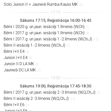
Solo Juniori II + Jaunieši Rumba Kauss MK
(9)
Sākums 17:15, Reģistrācija 16:00-16:45
Bērni I 2020.g. un jaun. iesācēji 1.līmenis (W,Ch)
(1)
Bērni I 2017.g. un jaun. iesācēji 1.līmenis (W,Ch)
(6)
Bērni I 2017.g. un jaun. iesācēji 1.-2.līmenis (W,Ch,J)
(12)
Bērni II iesācēji 1.-2.līmenis (W,Ch,J)
(7)
Bērni I+II E4
(8)
Juniori I+II E4
(8)
Juniori II D LA MK
(4)
Jaunieši DC LA MK
(2)
Sākums 19:00, Reģistrācija 17:45-18:30
Bērni I 2017.g. un jaun. iesācēji 2.-3.līmenis (W,Q,Ch,J)
(7)
Bērni II iesācēji 2.-3.līmenis (W,Q,Ch,J)
(13)
Bērni I+II E6
(4)
Juniori I+II E6