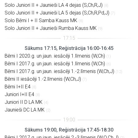
Solo Juniori II + Jaunieši LA 4 dejas (S,Ch,R,J)
(8)
Solo Juniori II + Jaunieši LA 5 dejas (S,Ch,R,Pd,J)
(7)
Solo Bērni I + II Samba Kauss MK
(8)
Solo Juniori II + Jaunieši Rumba Kauss MK
(9)
Sākums 17:15, Reģistrācija 16:00-16:45
Bērni I 2020.g. un jaun. iesācēji 1.līmenis (W,Ch)
(1)
Bērni I 2017.g. un jaun. iesācēji 1.līmenis (W,Ch)
(6)
Bērni I 2017.g. un jaun. iesācēji 1.-2.līmenis (W,Ch,J)
(12)
Bērni II iesācēji 1.-2.līmenis (W,Ch,J)
(7)
Bērni I+II E4
(8)
Juniori I+II E4
(8)
Juniori II D LA MK
(4)
Jaunieši DC LA MK
(2)
Sākums 19:00, Reģistrācija 17:45-18:30
Bērni I 2017.g. un jaun. iesācēji 2.-3.līmenis (W,Q,Ch,J)
(7)