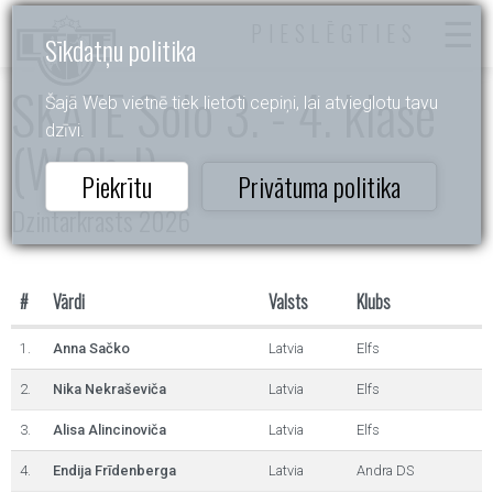
PIESLĒGTIES
Sīkdatņu politika
SKATE Solo 3. - 4. klase
Šajā Web vietnē tiek lietoti cepiņi, lai atvieglotu tavu
dzīvi.
(W,Ch,J)
Piekrītu
Privātuma politika
Dzintarkrasts 2026
#
Vārdi
Valsts
Klubs
1.
Anna Sačko
Latvia
Elfs
2.
Nika Nekraševiča
Latvia
Elfs
3.
Alisa Alincinoviča
Latvia
Elfs
4.
Endija Frīdenberga
Latvia
Andra DS