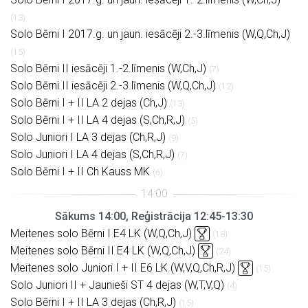
(13)
Solo Bērni I 2017.g. un jaun. iesācēji 2.-3.līmenis (W,Q,Ch,J)
(15)
Solo Bērni II iesācēji 1.-2.līmenis (W,Ch,J)
(7)
Solo Bērni II iesācēji 2.-3.līmenis (W,Q,Ch,J)
(12)
Solo Bērni I + II LA 2 dejas (Ch,J)
(13)
Solo Bērni I + II LA 4 dejas (S,Ch,R,J)
(5)
Solo Juniori I LA 3 dejas (Ch,R,J)
(9)
Solo Juniori I LA 4 dejas (S,Ch,R,J)
(7)
Solo Bērni I + II Ch Kauss MK
(6)
Sākums 14:00, Reģistrācija 12:45-13:30
Meitenes solo Bērni I E4 LK (W,Q,Ch,J)
(18)
Meitenes solo Bērni II E4 LK (W,Q,Ch,J)
(24)
Meitenes solo Juniori I + II E6 LK (W,V,Q,Ch,R,J)
(15)
Solo Juniori II + Jaunieši ST 4 dejas (W,T,V,Q)
(4)
Solo Bērni I + II LA 3 dejas (Ch,R,J)
(15)