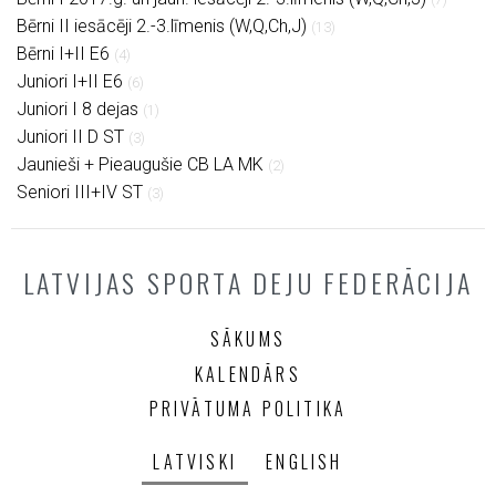
Bērni II iesācēji 2.-3.līmenis (W,Q,Ch,J)
(13)
Bērni I+II E6
(4)
Juniori I+II E6
(6)
Juniori I 8 dejas
(1)
Juniori II D ST
(3)
Jaunieši + Pieaugušie CB LA MK
(2)
Seniori III+IV ST
(3)
LATVIJAS SPORTA DEJU FEDERĀCIJA
SĀKUMS
KALENDĀRS
PRIVĀTUMA POLITIKA
LATVISKI
ENGLISH