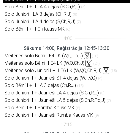
Solo Bērni I + II LA 4 dejas (S,Ch,R,J)
(5)
Solo Juniori I LA 3 dejas (Ch,R,J)
(9)
Solo Juniori I LA 4 dejas (S,Ch,R,J)
(7)
Solo Bērni I + II Ch Kauss MK
(6)
Sākums 14:00, Reģistrācija 12:45-13:30
Meitenes solo Bērni I E4 LK (W,Q,Ch,J)
(18)
Meitenes solo Bērni II E4 LK (W,Q,Ch,J)
(24)
Meitenes solo Juniori I + II E6 LK (W,V,Q,Ch,R,J)
(15)
Solo Juniori II + Jaunieši ST 4 dejas (W,T,V,Q)
(4)
Solo Bērni I + II LA 3 dejas (Ch,R,J)
(15)
Solo Juniori II + Jaunieši LA 4 dejas (S,Ch,R,J)
(8)
Solo Juniori II + Jaunieši LA 5 dejas (S,Ch,R,Pd,J)
(7)
Solo Bērni I + II Samba Kauss MK
(8)
Solo Juniori II + Jaunieši Rumba Kauss MK
(9)