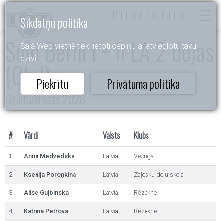
PIESLĒGTIES
Sīkdatņu politika
Solo Bērni I + II LA 2 dejas
Šajā Web vietnē tiek lietoti cepiņi, lai atvieglotu tavu
dzīvi.
(Ch,J)
Piekrītu
Privātuma politika
Dzintarkrasts 2026
#
Vārdi
Valsts
Klubs
1.
Anna Medvedska
Latvia
Vecrīga
2.
Ksenija Poroņkina
Latvia
Zaļesku deju skola
3.
Alise Guļbinska
Latvia
Rēzekne
4.
Katrīna Petrova
Latvia
Rēzekne