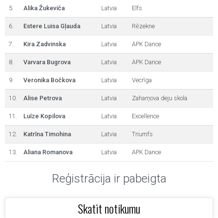
5.
Alika Žukeviča
Latvia
Elfs
6.
Estere Luisa Gļauda
Latvia
Rēzekne
7.
Kira Zadvinska
Latvia
APK Dance
8.
Varvara Bugrova
Latvia
APK Dance
9.
Veronika Bočkova
Latvia
Vecrīga
10.
Alise Petrova
Latvia
Zaharņova deju skola
11.
Luīze Kopilova
Latvia
Excellence
12.
Katrīna Timohina
Latvia
Triumfs
13.
Aliana Romanova
Latvia
APK Dance
Reģistrācija ir pabeigta
Skatīt notikumu