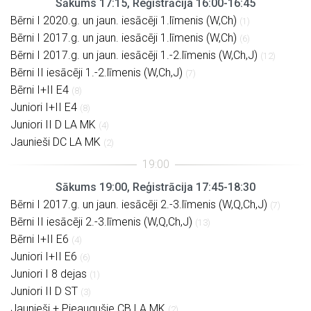
Sākums 17:15, Reģistrācija 16:00-16:45
Bērni I 2020.g. un jaun. iesācēji 1.līmenis (W,Ch)
(1)
Bērni I 2017.g. un jaun. iesācēji 1.līmenis (W,Ch)
(6)
Bērni I 2017.g. un jaun. iesācēji 1.-2.līmenis (W,Ch,J)
(12)
Bērni II iesācēji 1.-2.līmenis (W,Ch,J)
(7)
Bērni I+II E4
(8)
Juniori I+II E4
(8)
Juniori II D LA MK
(4)
Jaunieši DC LA MK
(2)
Sākums 19:00, Reģistrācija 17:45-18:30
Bērni I 2017.g. un jaun. iesācēji 2.-3.līmenis (W,Q,Ch,J)
(7)
Bērni II iesācēji 2.-3.līmenis (W,Q,Ch,J)
(13)
Bērni I+II E6
(4)
Juniori I+II E6
(6)
Juniori I 8 dejas
(1)
Juniori II D ST
(3)
Jaunieši + Pieaugušie CB LA MK
(2)