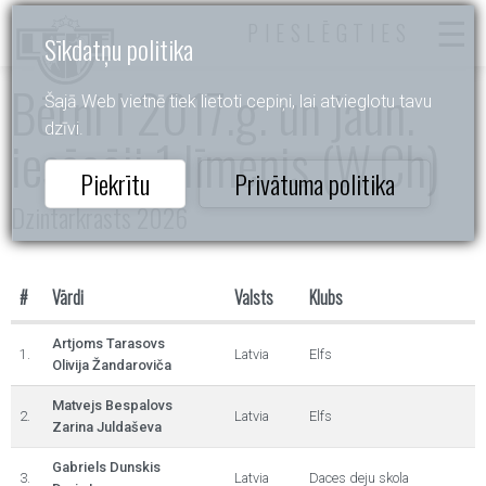
PIESLĒGTIES
Sīkdatņu politika
Bērni I 2017.g. un jaun.
Šajā Web vietnē tiek lietoti cepiņi, lai atvieglotu tavu
dzīvi.
iesācēji 1.līmenis (W,Ch)
Piekrītu
Privātuma politika
Dzintarkrasts 2026
#
Vārdi
Valsts
Klubs
Artjoms Tarasovs
1.
Latvia
Elfs
Olivija Žandaroviča
Matvejs Bespalovs
2.
Latvia
Elfs
Zarina Juldaševa
Gabriels Dunskis
3.
Latvia
Daces deju skola