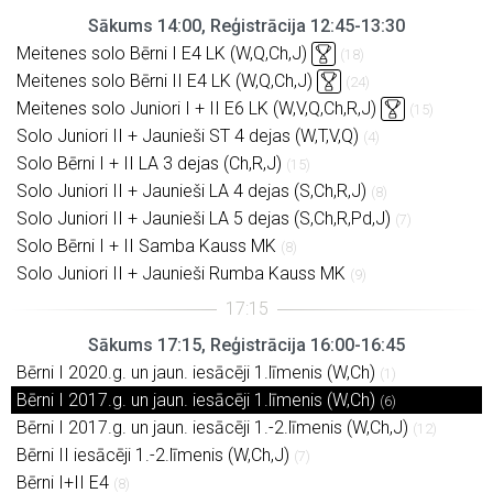
Sākums 14:00, Reģistrācija 12:45-13:30
Meitenes solo Bērni I E4 LK (W,Q,Ch,J)
(18)
Meitenes solo Bērni II E4 LK (W,Q,Ch,J)
(24)
Meitenes solo Juniori I + II E6 LK (W,V,Q,Ch,R,J)
(15)
Solo Juniori II + Jaunieši ST 4 dejas (W,T,V,Q)
(4)
Solo Bērni I + II LA 3 dejas (Ch,R,J)
(15)
Solo Juniori II + Jaunieši LA 4 dejas (S,Ch,R,J)
(8)
Solo Juniori II + Jaunieši LA 5 dejas (S,Ch,R,Pd,J)
(7)
Solo Bērni I + II Samba Kauss MK
(8)
Solo Juniori II + Jaunieši Rumba Kauss MK
(9)
Sākums 17:15, Reģistrācija 16:00-16:45
Bērni I 2020.g. un jaun. iesācēji 1.līmenis (W,Ch)
(1)
Bērni I 2017.g. un jaun. iesācēji 1.līmenis (W,Ch)
(6)
Bērni I 2017.g. un jaun. iesācēji 1.-2.līmenis (W,Ch,J)
(12)
Bērni II iesācēji 1.-2.līmenis (W,Ch,J)
(7)
Bērni I+II E4
(8)