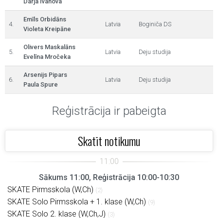
Darja Ivanova
Emīls Orbidāns
4.
Latvia
Boginiča DS
Violeta Kreipāne
Olivers Maskalāns
5.
Latvia
Deju studija
Evelīna Mročeka
Arsenijs Pipars
6.
Latvia
Deju studija
Paula Spure
Reģistrācija ir pabeigta
Skatīt notikumu
Sākums 11:00, Reģistrācija 10:00-10:30
SKATE Pirmsskola (W,Ch)
(2)
SKATE Solo Pirmsskola + 1. klase (W,Ch)
(9)
SKATE Solo 2. klase (W,Ch,J)
(3)