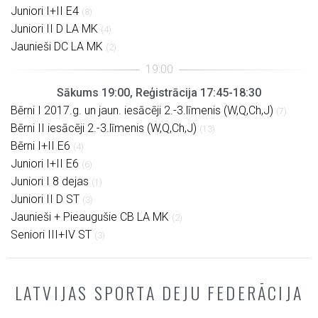
Juniori I+II E4
(8)
Juniori II D LA MK
(4)
Jaunieši DC LA MK
(2)
Sākums 19:00, Reģistrācija 17:45-18:30
Bērni I 2017.g. un jaun. iesācēji 2.-3.līmenis (W,Q,Ch,J)
(7)
Bērni II iesācēji 2.-3.līmenis (W,Q,Ch,J)
(13)
Bērni I+II E6
(4)
Juniori I+II E6
(6)
Juniori I 8 dejas
(1)
Juniori II D ST
(3)
Jaunieši + Pieaugušie CB LA MK
(2)
Seniori III+IV ST
(3)
LATVIJAS SPORTA DEJU FEDERĀCIJA