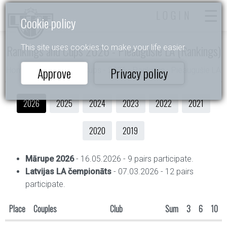
LOGIN
Cookie policy
Rankings and Cups 2026 - Pieaugušie LA (Rankings)
This site uses cookies to make your life easier.
Approve
Privacy policy
Home
- Rankings and Cups - 2026 - Rankings - Pieaugušie LA
2026
2025
2024
2023
2022
2021
2020
2019
Mārupe 2026
- 16.05.2026 - 9 pairs participate.
Latvijas LA čempionāts
- 07.03.2026 - 12 pairs
participate.
Place
Couples
Club
Sum
3
6
10