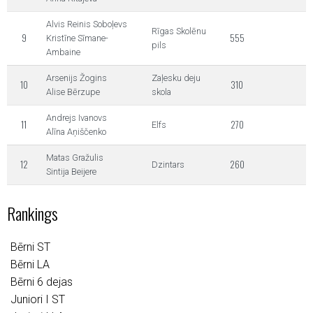
Alvis Reinis Soboļevs
Rīgas Skolēnu
9
555
Kristīne Sīmane-
pils
Ambaine
Arsenijs Žogins
Zaļesku deju
10
310
Alise Bērzupe
skola
Andrejs Ivanovs
11
270
Elfs
Alīna Aņiščenko
Matas Gražulis
12
260
Dzintars
Sintija Beijere
Rankings
Bērni ST
Bērni LA
Bērni 6 dejas
Juniori I ST