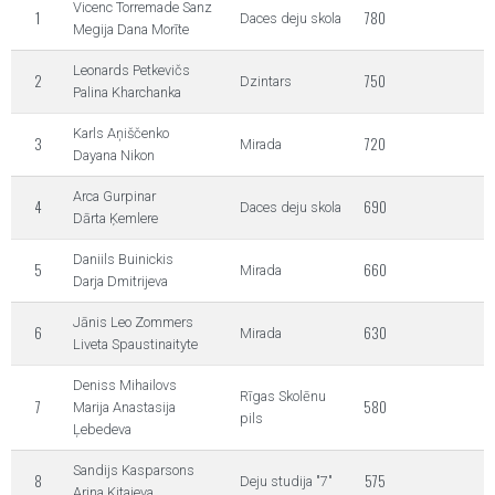
Vicenc Torremade Sanz
1
780
Daces deju skola
Megija Dana Morīte
Leonards Petkevičs
2
750
Dzintars
Palina Kharchanka
Karls Aņiščenko
3
720
Mirada
Dayana Nikon
Arca Gurpinar
4
690
Daces deju skola
Dārta Ķemlere
Daniils Buinickis
5
660
Mirada
Darja Dmitrijeva
Jānis Leo Zommers
6
630
Mirada
Liveta Spaustinaityte
Deniss Mihailovs
Rīgas Skolēnu
7
580
Marija Anastasija
pils
Ļebedeva
Sandijs Kasparsons
8
575
Deju studija "7"
Arina Kitajeva