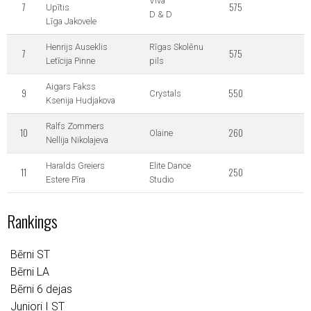
Viva
7
575
Upītis
D & D
Līga Jakovele
Henrijs Auseklis
Rīgas Skolēnu
7
575
Letīcija Pinne
pils
Aigars Fakss
9
550
Crystals
Ksenija Hudjakova
Ralfs Zommers
10
260
Olaine
Nellija Nikolajeva
Haralds Greiers
Elite Dance
11
250
Estere Pīra
Studio
Rankings
Bērni ST
Bērni LA
Bērni 6 dejas
Juniori I ST