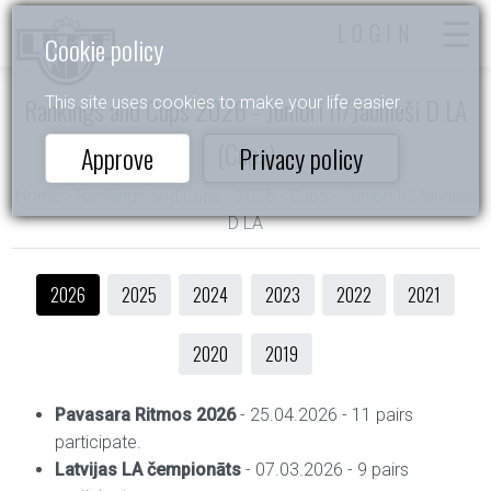
LOGIN
Cookie policy
Rankings and Cups 2026 - Juniori II/Jaunieši D LA
This site uses cookies to make your life easier.
(Cups)
Approve
Privacy policy
Home
- Rankings and Cups - 2026 - Cups - Juniori II/Jaunieši
D LA
2026
2025
2024
2023
2022
2021
2020
2019
Pavasara Ritmos 2026
- 25.04.2026 - 11 pairs
participate.
Latvijas LA čempionāts
- 07.03.2026 - 9 pairs