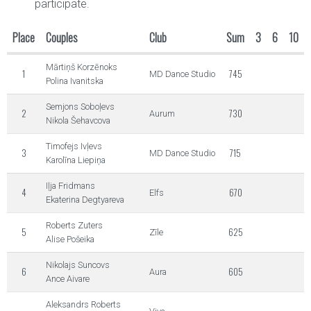
participate.
Place
Couples
Club
Sum
3
6
10
Mārtiņš Korzēnoks
1
745
MD Dance Studio
Polina Ivanitska
Semjons Soboļevs
2
730
Aurum
Nikola Šehavcova
Timofejs Ivļevs
3
715
MD Dance Studio
Karolīna Liepiņa
Iļja Fridmans
4
670
Elfs
Ekaterina Degtyareva
Roberts Zuters
5
625
Zīle
Alise Pošeika
Nikolajs Suncovs
6
605
Aura
Ance Aivare
Aleksandrs Roberts