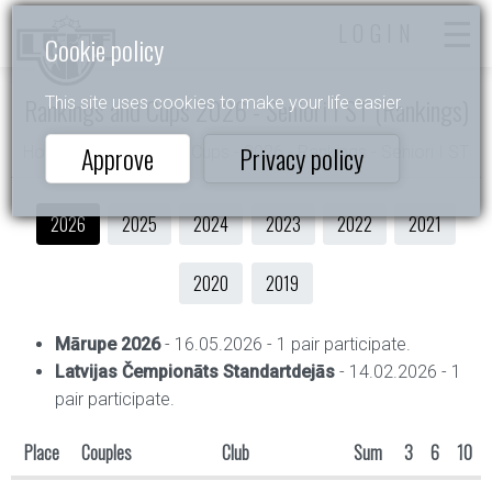
LOGIN
Cookie policy
Rankings and Cups 2026 - Seniori I ST (Rankings)
This site uses cookies to make your life easier.
Approve
Privacy policy
Home
- Rankings and Cups - 2026 - Rankings - Seniori I ST
2026
2025
2024
2023
2022
2021
2020
2019
Mārupe 2026
- 16.05.2026 - 1 pair participate.
Latvijas Čempionāts Standartdejās
- 14.02.2026 - 1
pair participate.
Place
Couples
Club
Sum
3
6
10