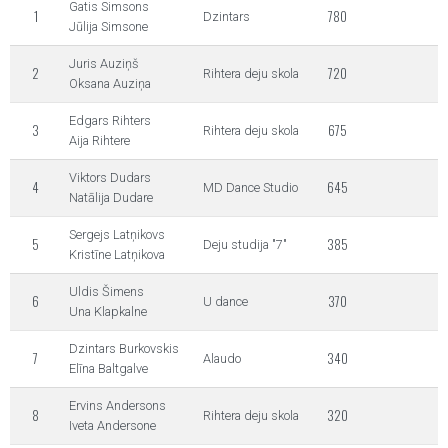
Gatis Simsons
1
780
Dzintars
Jūlija Simsone
Juris Auziņš
2
720
Rihtera deju skola
Oksana Auziņa
Edgars Rihters
3
675
Rihtera deju skola
Aija Rihtere
Viktors Dudars
4
645
MD Dance Studio
Natālija Dudare
Sergejs Latņikovs
5
385
Deju studija "7"
Kristīne Latņikova
Uldis Šimens
6
370
U dance
Una Klapkalne
Dzintars Burkovskis
7
340
Alaudo
Elīna Baltgalve
Ervins Andersons
8
320
Rihtera deju skola
Iveta Andersone