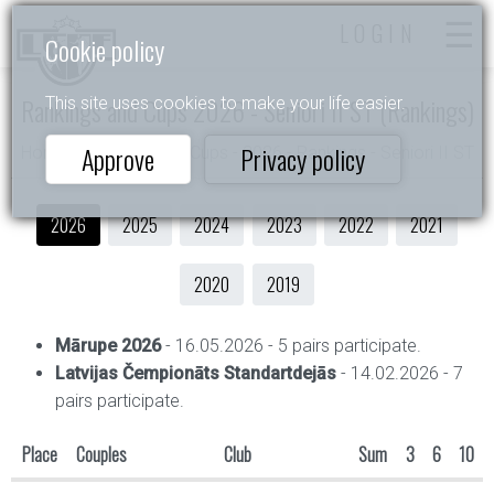
LOGIN
Cookie policy
Rankings and Cups 2026 - Seniori II ST (Rankings)
This site uses cookies to make your life easier.
Approve
Privacy policy
Home
- Rankings and Cups - 2026 - Rankings - Seniori II ST
2026
2025
2024
2023
2022
2021
2020
2019
Mārupe 2026
- 16.05.2026 - 5 pairs participate.
Latvijas Čempionāts Standartdejās
- 14.02.2026 - 7
pairs participate.
Place
Couples
Club
Sum
3
6
10