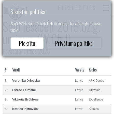
PIESLĒGTIES
Sīkdatņu politika
Solo Iesācēji 2015.dz.g.
Šajā Web vietnē tiek lietoti cepiņi, lai atvieglotu tavu
dzīvi.
un jaun. (W,Ch,J)
Piekrītu
Privātuma politika
Pavasara Ritmos 2025
#
Vārdi
Valsts
Klubs
1.
Veronika Orlovska
Latvia
APK Dance
2.
Estere Leimane
Latvia
Crystals
3.
Viktorija Brūklene
Latvia
Excellence
4.
Ketrīna Piļinoviča
Latvia
Klasika