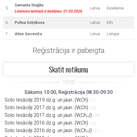
Samanta Staģīte
5.
Latvia
Excellence
Licences termiņš ir beidzies: 01.03.2026
6.
Polina Sotņikova
Latvia
Elfs
7.
Alise Geceviča
Latvia
Lielupe
Reģistrācija ir pabeigta
Skatīt notikumu
Sākums 10:00, Reģistrācija 08:30-09:30
Solo Iesācēji 2019.dz.g. un jaun. (W,Ch)
(11)
Solo Iesācēji 2017.dz.g. un jaun. (W,Ch)
(29)
Solo Iesācēji 2017.dz.g. un jaun. (W,Ch,J)
(28)
Solo Iesācēji 2016.dz.g. un jaun. (W,Ch)
(12)
Solo Iesācēji 2016.dz.g. un jaun. (W,Ch,J)
(21)