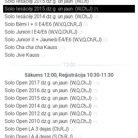
Solo Iesācēji 2015.dz.g. un jaun. (W,Ch)
(4)
Solo Iesācēji 2015.dz.g. un jaun. (W,Ch,J)
(7)
Solo Iesācēji 2014.dz.g. un jaun. (W,Ch,J)
(5)
Solo Bērni I + II E4/E6 (W,V,Q,Ch,R,J)
(3)
Solo Juniori I E4/E6 (W,V,Q,Ch,R,J)
(2)
Solo Juniori II + Jaunieši E4/E6 (W,V,Q,Ch,R,J)
(0)
Solo Cha cha cha Kauss
(11)
Solo Jive Kauss
(1)
Sākums 12:00, Reģistrācija 10:30-11:30
Solo Open 2017.dz.g. un jaun. (W,Q,Ch,J)
(12)
Solo Open 2016.dz.g. un jaun. (W,Q,Ch,J)
(7)
Solo Open 2015.dz.g. un jaun. (W,Q,Ch,J)
(8)
Solo Open 2014.dz.g. un jaun. (W,Q,Ch,J)
(6)
Solo Open 2012.dz.g. un jaun. (W,Q,Ch,J)
(7)
Solo Open 2010.dz.g. un jaun. (W,Q,Ch,J)
(1)
Solo Open LA 3 dejas (Ch,R,J)
(7)
Solo Open LA 4 dejas (S,Ch,R,J)
(11)