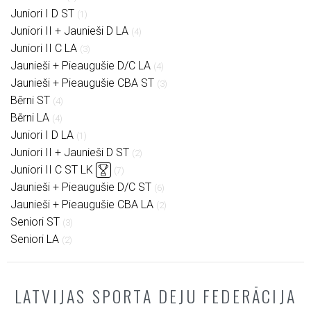
Juniori I D ST
(1)
Juniori II + Jaunieši D LA
(4)
Juniori II C LA
(3)
Jaunieši + Pieaugušie D/C LA
(4)
Jaunieši + Pieaugušie CBA ST
(3)
Bērni ST
(4)
Bērni LA
(4)
Juniori I D LA
(1)
Juniori II + Jaunieši D ST
(2)
Juniori II C ST LK
(7)
Jaunieši + Pieaugušie D/C ST
(6)
Jaunieši + Pieaugušie CBA LA
(2)
Seniori ST
(3)
Seniori LA
(2)
LATVIJAS SPORTA DEJU FEDERĀCIJA