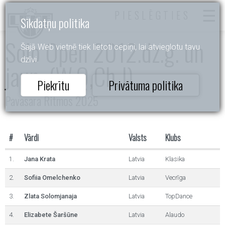
PIESLĒGTIES
Sīkdatņu politika
Solo Open 2012.dz.g. un
Šajā Web vietnē tiek lietoti cepiņi, lai atvieglotu tavu
dzīvi.
jaun. (W,Q,Ch,J)
Piekrītu
Privātuma politika
Pavasara Ritmos 2025
#
Vārdi
Valsts
Klubs
1.
Jana Krata
Latvia
Klasika
2.
Sofiia Omelchenko
Latvia
Vecrīga
3.
Zlata Solomjanaja
Latvia
TopDance
4.
Elizabete Šaršūne
Latvia
Alaudo