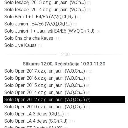
Solo Iesācēji 2015.dz.g. un jaun. (W,Ch,J)
(7)
Solo Iesācēji 2014.dz.g. un jaun. (W,Ch,J)
(5)
Solo Bērni I + II E4/E6 (W,V,Q,Ch,R,J)
(3)
Solo Juniori I E4/E6 (W,V,Q,Ch,R,J)
(2)
Solo Juniori II + Jaunieši E4/E6 (W,V,Q,Ch,R,J)
(0)
Solo Cha cha cha Kauss
(11)
Solo Jive Kauss
(1)
Sākums 12:00, Reģistrācija 10:30-11:30
Solo Open 2017.dz.g. un jaun. (W,Q,Ch,J)
(12)
Solo Open 2016.dz.g. un jaun. (W,Q,Ch,J)
(7)
Solo Open 2015.dz.g. un jaun. (W,Q,Ch,J)
(8)
Solo Open 2014.dz.g. un jaun. (W,Q,Ch,J)
(6)
Solo Open 2012.dz.g. un jaun. (W,Q,Ch,J)
(7)
Solo Open 2010.dz.g. un jaun. (W,Q,Ch,J)
(1)
Solo Open LA 3 dejas (Ch,R,J)
(7)
Solo Open LA 4 dejas (S,Ch,R,J)
(11)