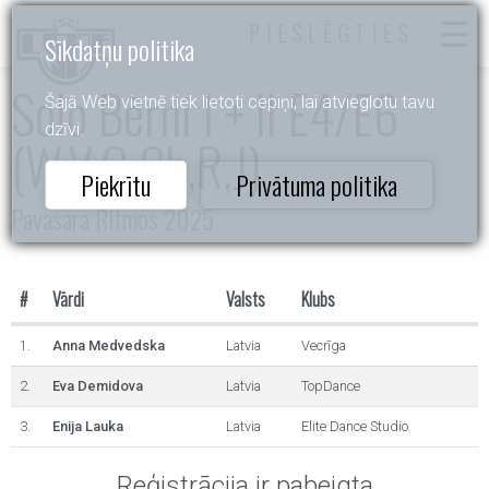
PIESLĒGTIES
Sīkdatņu politika
Solo Bērni I + II E4/E6
Šajā Web vietnē tiek lietoti cepiņi, lai atvieglotu tavu
dzīvi.
(W,V,Q,Ch,R,J)
Piekrītu
Privātuma politika
Pavasara Ritmos 2025
#
Vārdi
Valsts
Klubs
1.
Anna Medvedska
Latvia
Vecrīga
2.
Eva Demidova
Latvia
TopDance
3.
Enija Lauka
Latvia
Elite Dance Studio
Reģistrācija ir pabeigta