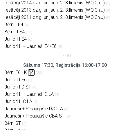
Iesācēji 2014.dz.g. un jaun. 2.-3.līmenis (W,Q,Ch,J)
(5)
Iesācēji 2013.dz.g. un jaun. 2.-3.līmenis (W,Q,Ch,J)
(4)
Iesācēji 2011.dz.g. un jaun. 2.-3.līmenis (W,Q,Ch,J)
(0)
Bērni I E4
(4)
Bērni II E4
(15)
Juniori I E4
(6)
Juniori II + Jaunieši E4/E6
(5)
Sākums 17:30, Reģistrācija 16:00-17:00
Bērni E6 LK
(20)
Juniori I E6
(7)
Juniori I D ST
(1)
Juniori II + Jaunieši D LA
(4)
Juniori II C LA
(3)
Jaunieši + Pieaugušie D/C LA
(4)
Jaunieši + Pieaugušie CBA ST
(3)
Bērni ST
(4)