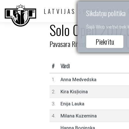
LATVIJAS SPORTA DEJU 
Sīkdatņu politika
Solo Open 2017.d
Šajā Web vietnē tiek li
Piekrītu
Pavasara Ritmos 2025
#
Vārdi
1.
Anna Medvedska
2.
Kira Kisļicina
3.
Enija Lauka
4.
Milana Kuzemina
Hanna Boginska