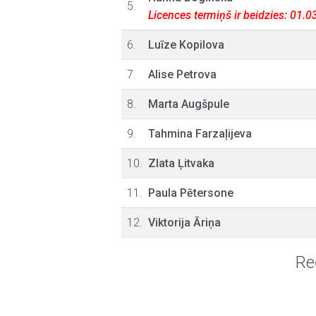
5.
Licences termiņš ir beidzies: 01.
6.
Luīze Kopilova
7.
Alise Petrova
8.
Marta Augšpule
9.
Tahmina Farzaļijeva
10.
Zlata Ļitvaka
11.
Paula Pētersone
12.
Viktorija Āriņa
Re