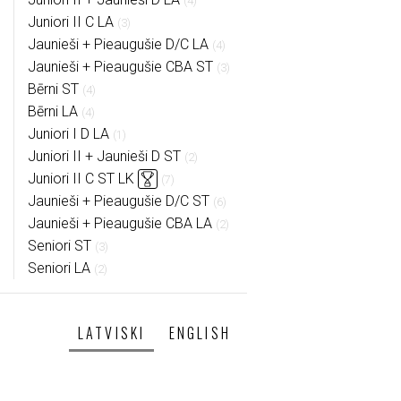
(4)
Juniori II C LA
(3)
Jaunieši + Pieaugušie D/C LA
(4)
Jaunieši + Pieaugušie CBA ST
(3)
Bērni ST
(4)
Bērni LA
(4)
Juniori I D LA
(1)
Juniori II + Jaunieši D ST
(2)
Juniori II C ST LK
(7)
Jaunieši + Pieaugušie D/C ST
(6)
Jaunieši + Pieaugušie CBA LA
(2)
Seniori ST
(3)
Seniori LA
(2)
LATVISKI
ENGLISH