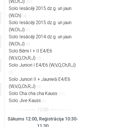
(W,Ch,J)
(21)
Solo Iesācēji 2015.dz.g. un jaun.
(W,Ch)
(4)
Solo Iesācēji 2015.dz.g. un jaun.
(W,Ch,J)
(7)
Solo Iesācēji 2014.dz.g. un jaun.
(W,Ch,J)
(5)
Solo Bērni I + II E4/E6
(W,V,Q,Ch,R,J)
(3)
Solo Juniori I E4/E6 (W,V,Q,Ch,R,J)
(2)
Solo Juniori II + Jaunieši E4/E6
(W,V,Q,Ch,R,J)
(0)
Solo Cha cha cha Kauss
(11)
Solo Jive Kauss
(1)
Sākums 12:00, Reģistrācija 10:30-
11:30