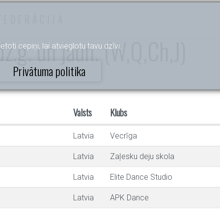
FEDERĀCIJA
z.g. un jaun. (W,Q,Ch,J)
etoti cepiņi, lai atvieglotu tavu dzīvi.
Privātuma politika
Valsts
Klubs
Latvia
Vecrīga
Latvia
Zaļesku deju skola
Latvia
Elite Dance Studio
Latvia
APK Dance