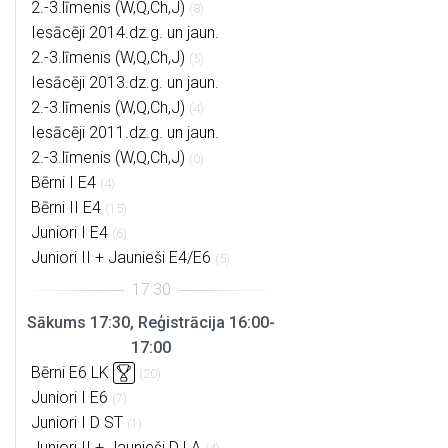
2.-3.līmenis (W,Q,Ch,J)
(8)
Iesācēji 2014.dz.g. un jaun.
2.-3.līmenis (W,Q,Ch,J)
(5)
Iesācēji 2013.dz.g. un jaun.
2.-3.līmenis (W,Q,Ch,J)
(4)
Iesācēji 2011.dz.g. un jaun.
2.-3.līmenis (W,Q,Ch,J)
(0)
Bērni I E4
(4)
Bērni II E4
(15)
Juniori I E4
(6)
Juniori II + Jaunieši E4/E6
(5)
Sākums 17:30, Reģistrācija 16:00-
17:00
Bērni E6 LK
(20)
Juniori I E6
(7)
Juniori I D ST
(1)
Juniori II + Jaunieši D LA