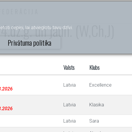
FEDERĀCIJA
4.dz.g. un jaun. (W,Ch,J)
etoti cepiņi, lai atvieglotu tavu dzīvi.
Privātuma politika
Valsts
Klubs
Latvia
Excellence
03.2026
Latvia
Klasika
03.2026
Latvia
Sara