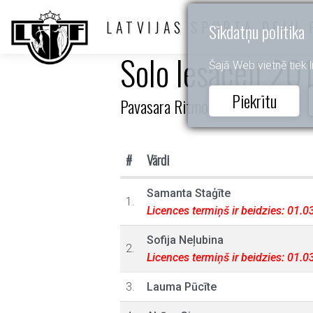
LATVIJAS SPORTA DEJU 
Sīkdatņu politika
Solo Iesācēji 201
Šajā Web vietnē tiek li
Piekrītu
Pavasara Ritmos 2025
#
Vārdi
Samanta Staģīte
1.
Licences termiņš ir beidzies: 01.
Sofija Neļubina
2.
Licences termiņš ir beidzies: 01.
3.
Lauma Pūcīte