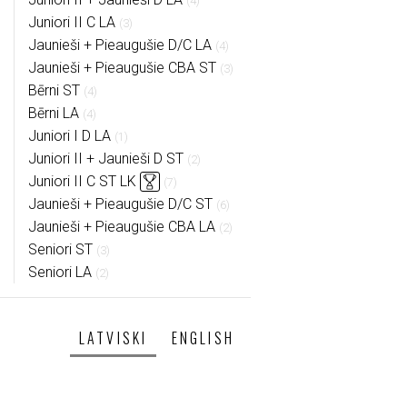
(4)
Juniori II C LA
(3)
Jaunieši + Pieaugušie D/C LA
(4)
Jaunieši + Pieaugušie CBA ST
(3)
Bērni ST
(4)
Bērni LA
(4)
Juniori I D LA
(1)
Juniori II + Jaunieši D ST
(2)
Juniori II C ST LK
(7)
Jaunieši + Pieaugušie D/C ST
(6)
Jaunieši + Pieaugušie CBA LA
(2)
Seniori ST
(3)
Seniori LA
(2)
LATVISKI
ENGLISH