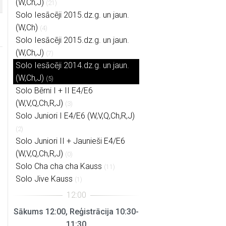
(W,Ch,J)
(21)
Solo Iesācēji 2015.dz.g. un jaun.
(W,Ch)
(4)
Solo Iesācēji 2015.dz.g. un jaun.
(W,Ch,J)
(7)
Solo Iesācēji 2014.dz.g. un jaun.
(W,Ch,J)
(5)
Solo Bērni I + II E4/E6
(W,V,Q,Ch,R,J)
(3)
Solo Juniori I E4/E6 (W,V,Q,Ch,R,J)
(2)
Solo Juniori II + Jaunieši E4/E6
(W,V,Q,Ch,R,J)
(0)
Solo Cha cha cha Kauss
(11)
Solo Jive Kauss
(1)
Sākums 12:00, Reģistrācija 10:30-
11:30