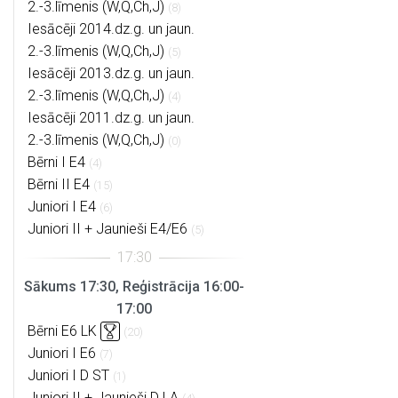
2.-3.līmenis (W,Q,Ch,J)
(8)
Iesācēji 2014.dz.g. un jaun.
2.-3.līmenis (W,Q,Ch,J)
(5)
Iesācēji 2013.dz.g. un jaun.
2.-3.līmenis (W,Q,Ch,J)
(4)
Iesācēji 2011.dz.g. un jaun.
2.-3.līmenis (W,Q,Ch,J)
(0)
Bērni I E4
(4)
Bērni II E4
(15)
Juniori I E4
(6)
Juniori II + Jaunieši E4/E6
(5)
Sākums 17:30, Reģistrācija 16:00-
17:00
Bērni E6 LK
(20)
Juniori I E6
(7)
Juniori I D ST
(1)
Juniori II + Jaunieši D LA