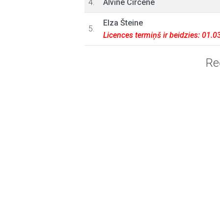
4.
Alvīne Circene
Elza Šteine
5.
Licences termiņš ir beidzies: 01.
Re