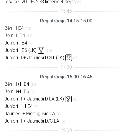
Iesācēji 2014< 2.-3.līmenis 4 dejas
(9)
Reģistrācija 14:15-15:00
Bērni I E4
(12)
Bērni II E4
(12)
Juniori I E4
(7)
Juniori I E6 (LK)
(10)
Juniori II + Jaunieši D ST (LK)
(8)
Reģistrācija 16:00-16:45
Bērni I+II E4
(13)
Bērni I+II E6
(7)
Juniori II + Jaunieši D LA (LK)
(8)
Juniori I+II E4
(7)
Jaunieši + Pieaugušie LA
(4)
Juniori II + Jaunieši D/C LA
(6)