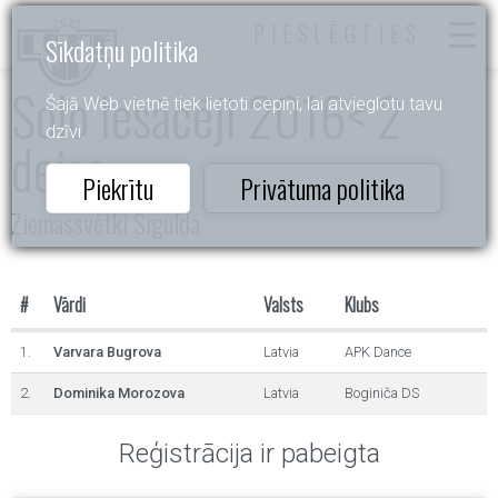
PIESLĒGTIES
Sīkdatņu politika
Solo Iesācēji 2016< 2
Šajā Web vietnē tiek lietoti cepiņi, lai atvieglotu tavu
dzīvi.
dejas
Piekrītu
Privātuma politika
Ziemassvētki Siguldā
#
Vārdi
Valsts
Klubs
1.
Varvara Bugrova
Latvia
APK Dance
2.
Dominika Morozova
Latvia
Boginiča DS
Reģistrācija ir pabeigta