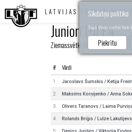
LATVIJAS SPORTA DEJU 
Sīkdatņu politika
Juniori I+II E4
Šajā Web vietnē tiek li
Piekrītu
Ziemassvētki Siguldā
#
Vārdi
1.
Jaroslavs Šumskis
/
Ketija Frei
2.
Maksims Korņijenko
/
Anna Sok
3.
Olivers Taranovs
/
Laima Purviņ
4.
Rolands Briģis
/
Luīze Lakutijev
5.
Deniss Jurjāns
/
Viktorija Fjodo