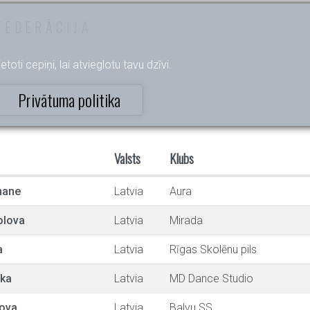
FEDERĀCIJA
etoti cepiņi, lai atvieglotu tavu dzīvi.
Privātuma politika
Valsts
Klubs
mane
Latvia
Aura
olova
Latvia
Mirada
a
Latvia
Rīgas Skolēnu pils
ska
Latvia
MD Dance Studio
rova
Latvia
Balvu SS