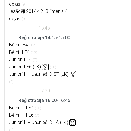
dejas
(9)
Iesācēji 2014< 2.-3.līmenis 4
dejas
(9)
Reģistrācija 14:15-15:00
Bērni I E4
(12)
Bērni II E4
(12)
Juniori I E4
(7)
Juniori I E6 (LK)
(10)
Juniori II + Jaunieši D ST (LK)
(8)
Reģistrācija 16:00-16:45
Bērni I+II E4
(13)
Bērni I+II E6
(7)
Juniori II + Jaunieši D LA (LK)
(8)