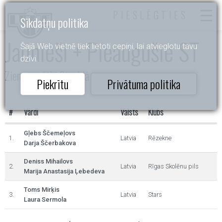
PIESLĒGTIES
Sīkdatņu politika
Jaunieši + Pieaugušie ST
Šajā Web vietnē tiek lietoti cepiņi, lai atvieglotu tavu
dzīvi.
Ziemassvētki Siguldā
Piekrītu
Privātuma politika
#
Vārdi
Valsts
Klubs
Gļebs Ščemeļovs
1.
Latvia
Rēzekne
Darja Ščerbakova
Deniss Mihailovs
2.
Latvia
Rīgas Skolēnu pils
Marija Anastasija Ļebedeva
Toms Mirķis
3.
Latvia
Stars
Laura Sermola