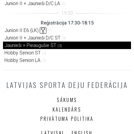
Juniori II + Jaunieši D/C LA
(6)
Reģistrācija 17:30-18:15
Juniori II E6 (LK)
(7)
Juniori II + Jaunieši D/C ST
(9)
Jaunieši + Pieaugušie ST
(3)
Hobby Seniori ST
(5)
Hobby Seniori LA
(3)
LATVIJAS SPORTA DEJU FEDERĀCIJA
SĀKUMS
KALENDĀRS
PRIVĀTUMA POLITIKA
LATVISKI
ENGLISH