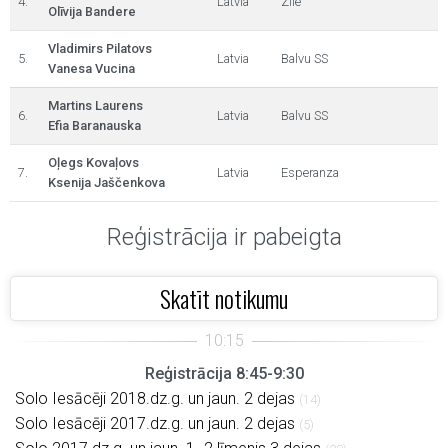
4.
Latvia
Zīle
Olīvija Bandere
Vladimirs Pilatovs
5.
Latvia
Balvu SS
Vanesa Vucina
Martins Laurens
6.
Latvia
Balvu SS
Efia Baranauska
Oļegs Kovaļovs
7.
Latvia
Esperanza
Ksenija Jaščenkova
Reģistrācija ir pabeigta
Skatīt notikumu
Reģistrācija 8:45-9:30
Solo Iesācēji 2018.dz.g. un jaun. 2 dejas
(14)
Solo Iesācēji 2017.dz.g. un jaun. 2 dejas
(5)