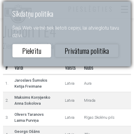
PIESLĒGTIES
Sīkdatņu politika
Juniori I E4
Šajā Web vietnē tiek lietoti cepiņi, lai atvieglotu tavu
dzīvi.
Ziemassvētki Siguldā
Piekrītu
Privātuma politika
#
Vārdi
Valsts
Klubs
Jaroslavs Šumskis
1.
Latvia
Aura
Ketija Freimane
Maksims Korņijenko
2.
Latvia
Mirada
Anna Sokolova
Olivers Taranovs
3.
Latvia
Rīgas Skolēnu pils
Laima Purviņa
Georgs Ošāns