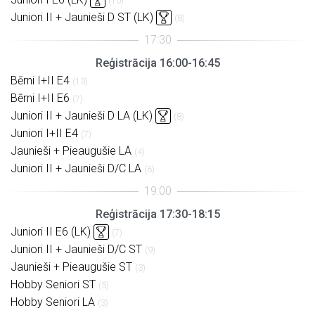
(10)
Juniori II + Jaunieši D ST (LK)
(8)
Reģistrācija 16:00-16:45
Bērni I+II E4
(13)
Bērni I+II E6
(7)
Juniori II + Jaunieši D LA (LK)
(8)
Juniori I+II E4
(7)
Jaunieši + Pieaugušie LA
(4)
Juniori II + Jaunieši D/C LA
(6)
Reģistrācija 17:30-18:15
Juniori II E6 (LK)
(7)
Juniori II + Jaunieši D/C ST
(9)
Jaunieši + Pieaugušie ST
(3)
Hobby Seniori ST
(5)
Hobby Seniori LA
(3)