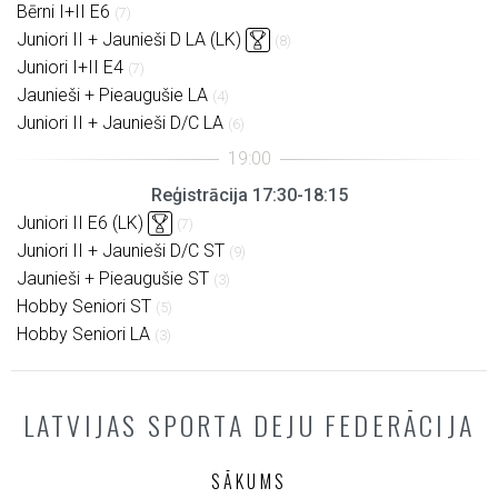
Bērni I+II E6
(7)
Juniori II + Jaunieši D LA (LK)
(8)
Juniori I+II E4
(7)
Jaunieši + Pieaugušie LA
(4)
Juniori II + Jaunieši D/C LA
(6)
Reģistrācija 17:30-18:15
Juniori II E6 (LK)
(7)
Juniori II + Jaunieši D/C ST
(9)
Jaunieši + Pieaugušie ST
(3)
Hobby Seniori ST
(5)
Hobby Seniori LA
(3)
LATVIJAS SPORTA DEJU FEDERĀCIJA
SĀKUMS