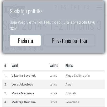
PIESLĒGTIES
Sīkdatņu politika
Solo 2014< 1.-2.līmenis 3
Šajā Web vietnē tiek lietoti cepiņi, lai atvieglotu tavu
dzīvi.
dejas
Piekrītu
Privātuma politika
Ziemassvētki Siguldā
#
Vārdi
Valsts
Klubs
1.
Viktoriia Savchuk
Latvia
Rīgas Skolēnu pils
2.
Ļevs Jakovļevs
Latvia
Aura
3.
Marija Mironova
Latvia
Crystals
4.
Melānija Geidāne
Latvia
Reveranss