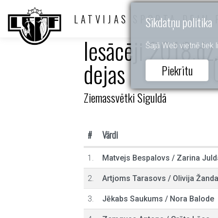
LATVIJAS SPORTA DEJU 
Sīkdatņu politika
Iesācēji 2018.dz.
Šajā Web vietnē tiek li
dejas
Piekrītu
Ziemassvētki Siguldā
#
Vārdi
1.
Matvejs Bespalovs
/
Zarina Jul
2.
Artjoms Tarasovs
/
Olivija Žand
3.
Jēkabs Saukums
/
Nora Balode