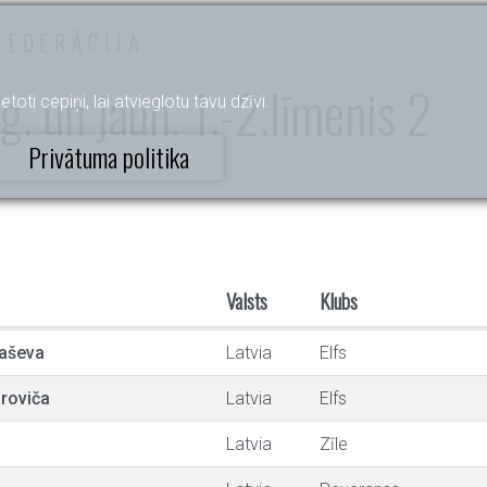
FEDERĀCIJA
g. un jaun. 1.-2.līmenis 2
etoti cepiņi, lai atvieglotu tavu dzīvi.
Privātuma politika
Valsts
Klubs
daševa
Latvia
Elfs
aroviča
Latvia
Elfs
Latvia
Zīle