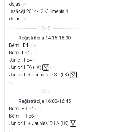
dejas
(9)
Iesācēji 2014< 2.-3.līmenis 4
dejas
(9)
Reģistrācija 14:15-15:00
Bērni I E4
(12)
Bērni II E4
(12)
Juniori I E4
(7)
Juniori I E6 (LK)
(10)
Juniori II + Jaunieši D ST (LK)
(8)
Reģistrācija 16:00-16:45
Bērni I+II E4
(13)
Bērni I+II E6
(7)
Juniori II + Jaunieši D LA (LK)
(8)