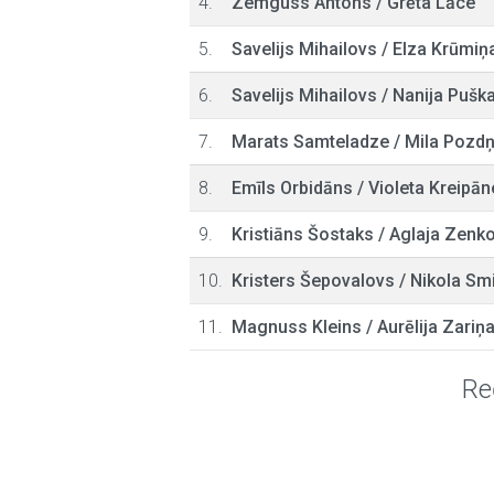
4.
Zemguss Antons
/
Grēta Lāce
5.
Savelijs Mihailovs
/
Elza Krūmiņ
6.
Savelijs Mihailovs
/
Nanija Pušk
7.
Marats Samteladze
/
Mila Pozd
8.
Emīls Orbidāns
/
Violeta Kreipān
9.
Kristiāns Šostaks
/
Aglaja Zenk
10.
Kristers Šepovalovs
/
Nikola Sm
11.
Magnuss Kleins
/
Aurēlija Zariņ
Re