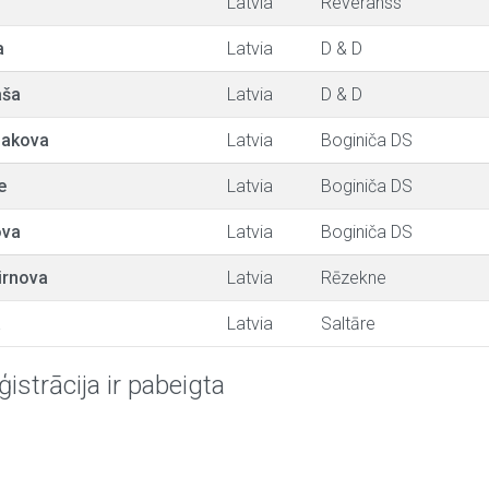
Latvia
Reveranss
a
Latvia
D & D
aša
Latvia
D & D
ņakova
Latvia
Boginiča DS
e
Latvia
Boginiča DS
ova
Latvia
Boginiča DS
irnova
Latvia
Rēzekne
a
Latvia
Saltāre
ģistrācija ir pabeigta