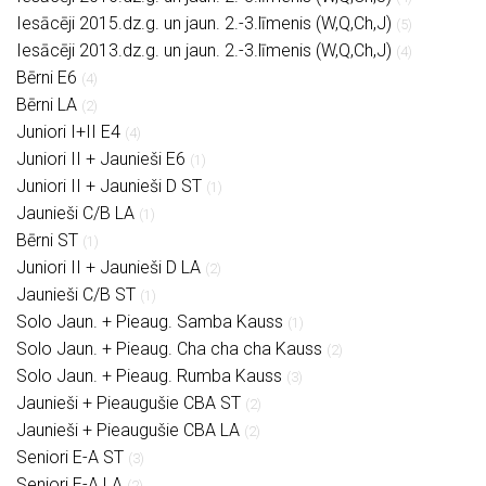
Iesācēji 2015.dz.g. un jaun. 2.-3.līmenis (W,Q,Ch,J)
(5)
Iesācēji 2013.dz.g. un jaun. 2.-3.līmenis (W,Q,Ch,J)
(4)
Bērni E6
(4)
Bērni LA
(2)
Juniori I+II E4
(4)
Juniori II + Jaunieši E6
(1)
Juniori II + Jaunieši D ST
(1)
Jaunieši C/B LA
(1)
Bērni ST
(1)
Juniori II + Jaunieši D LA
(2)
Jaunieši C/B ST
(1)
Solo Jaun. + Pieaug. Samba Kauss
(1)
Solo Jaun. + Pieaug. Cha cha cha Kauss
(2)
Solo Jaun. + Pieaug. Rumba Kauss
(3)
Jaunieši + Pieaugušie CBA ST
(2)
Jaunieši + Pieaugušie CBA LA
(2)
Seniori E-A ST
(3)
Seniori E-A LA
(2)