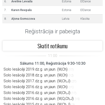
6.
Aveline Levada
Estonia
ElDance
7.
Karen Reepalu
Estonia
ElDance
8.
Aļona Gomozova
Latvia
Klasika
Reģistrācija ir pabeigta
Skatīt notikumu
Sākums 11:00, Reģistrācija 9:30-10:30
Solo Iesācēji 2019.dz.g. un jaun. (W,Ch)
(17)
Solo Iesācēji 2018.dz.g. un jaun. (W,Ch)
(12)
Solo Iesācēji 2017.dz.g. un jaun. (W,Ch,J)
(27)
Solo Iesācēji 2016.dz.g. un jaun. (W,Ch)
(11)
Solo Iesācēji 2016.dz.g. un jaun. (W,Ch,J)
(17)
Solo Iesācēji 2016.dz.g. un jaun. (W,Q,Ch,J)
(15)
Solo Iesācēji 2015.dz.g. un jaun. (W,Ch,J)
(3)