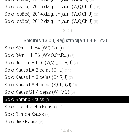
Solo Iesācēji 2015.dz.g. un jaun. (W,Q,Ch,J)
(16)
Solo Iesācēji 2014.dz.g. un jaun. (W,Q,Ch,J)
(3)
Solo Iesācēji 2012.dz.g. un jaun. (W,Q,Ch,J)
(5)
Sākums 13:00, Reģistrācija 11:30-12:30
Solo Bērni I+II E4 (W,Q,Ch,J)
(13)
Solo Bērni I+II E6 (W,V,Q,Ch,R,J)
(3)
Solo Juniori I+II E6 (W,V,Q,Ch,R,J)
(7)
Solo Kauss LA 2 dejas (Ch,J)
(11)
Solo Kauss LA 3 dejas (Ch,R,J)
(7)
Solo Kauss LA 4 dejas (S,Ch,R,J)
(9)
Solo Kauss ST 4 dejas (W,T,V,Q)
(5)
Solo Samba Kauss
(8)
Solo Cha cha cha Kauss
(11)
Solo Rumba Kauss
(3)
Solo Jive Kauss
(5)