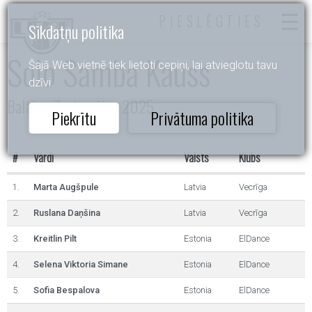
PIESLĒGTIES
Sīkdatņu politika
Solo Samba Kauss
Šajā Web vietnē tiek lietoti cepiņi, lai atvieglotu tavu
dzīvi.
Baltijas Zvaigznītes 2025
Piekrītu
Privātuma politika
#
Vārdi
Valsts
Klubs
1.
Marta Augšpule
Latvia
Vecrīga
2.
Ruslana Daņšina
Latvia
Vecrīga
3.
Kreitlin Pilt
Estonia
ElDance
4.
Selena Viktoria Simane
Estonia
ElDance
5.
Sofia Bespalova
Estonia
ElDance