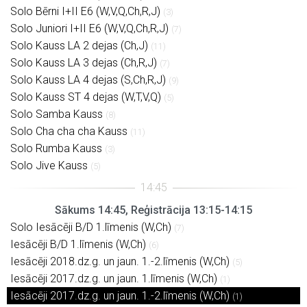
Solo Bērni I+II E6 (W,V,Q,Ch,R,J)
(3)
Solo Juniori I+II E6 (W,V,Q,Ch,R,J)
(7)
Solo Kauss LA 2 dejas (Ch,J)
(11)
Solo Kauss LA 3 dejas (Ch,R,J)
(7)
Solo Kauss LA 4 dejas (S,Ch,R,J)
(9)
Solo Kauss ST 4 dejas (W,T,V,Q)
(5)
Solo Samba Kauss
(8)
Solo Cha cha cha Kauss
(11)
Solo Rumba Kauss
(3)
Solo Jive Kauss
(5)
Sākums 14:45, Reģistrācija 13:15-14:15
Solo Iesācēji B/D 1.līmenis (W,Ch)
(7)
Iesācēji B/D 1.līmenis (W,Ch)
(6)
Iesācēji 2018.dz.g. un jaun. 1.-2.līmenis (W,Ch)
(5)
Iesācēji 2017.dz.g. un jaun. 1.līmenis (W,Ch)
(1)
Iesācēji 2017.dz.g. un jaun. 1.-2.līmenis (W,Ch)
(1)