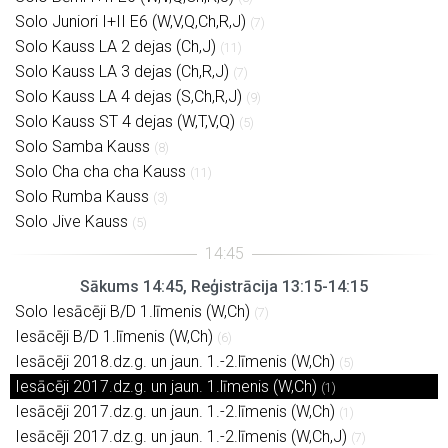
Solo Juniori I+II E6 (W,V,Q,Ch,R,J)
(7)
Solo Kauss LA 2 dejas (Ch,J)
(11)
Solo Kauss LA 3 dejas (Ch,R,J)
(7)
Solo Kauss LA 4 dejas (S,Ch,R,J)
(9)
Solo Kauss ST 4 dejas (W,T,V,Q)
(5)
Solo Samba Kauss
(8)
Solo Cha cha cha Kauss
(11)
Solo Rumba Kauss
(3)
Solo Jive Kauss
(5)
Sākums 14:45, Reģistrācija 13:15-14:15
Solo Iesācēji B/D 1.līmenis (W,Ch)
(7)
Iesācēji B/D 1.līmenis (W,Ch)
(6)
Iesācēji 2018.dz.g. un jaun. 1.-2.līmenis (W,Ch)
(5)
Iesācēji 2017.dz.g. un jaun. 1.līmenis (W,Ch)
(1)
Iesācēji 2017.dz.g. un jaun. 1.-2.līmenis (W,Ch)
(1)
Iesācēji 2017.dz.g. un jaun. 1.-2.līmenis (W,Ch,J)
(7)