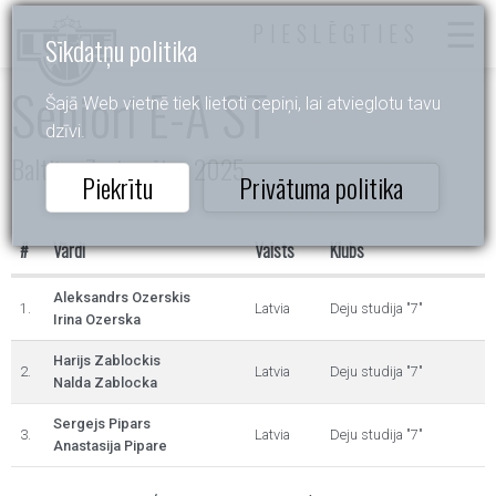
PIESLĒGTIES
Sīkdatņu politika
Seniori E-A ST
Šajā Web vietnē tiek lietoti cepiņi, lai atvieglotu tavu
dzīvi.
Baltijas Zvaigznītes 2025
Piekrītu
Privātuma politika
#
Vārdi
Valsts
Klubs
Aleksandrs Ozerskis
1.
Latvia
Deju studija "7"
Irina Ozerska
Harijs Zablockis
2.
Latvia
Deju studija "7"
Nalda Zablocka
Sergejs Pipars
3.
Latvia
Deju studija "7"
Anastasija Pipare