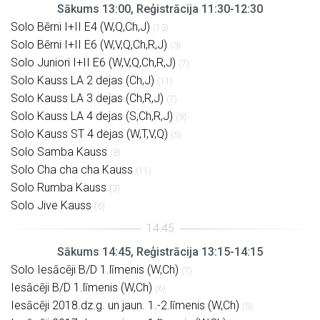
Sākums 13:00, Reģistrācija 11:30-12:30
Solo Bērni I+II E4 (W,Q,Ch,J)
(13)
Solo Bērni I+II E6 (W,V,Q,Ch,R,J)
(3)
Solo Juniori I+II E6 (W,V,Q,Ch,R,J)
(7)
Solo Kauss LA 2 dejas (Ch,J)
(11)
Solo Kauss LA 3 dejas (Ch,R,J)
(7)
Solo Kauss LA 4 dejas (S,Ch,R,J)
(9)
Solo Kauss ST 4 dejas (W,T,V,Q)
(5)
Solo Samba Kauss
(8)
Solo Cha cha cha Kauss
(11)
Solo Rumba Kauss
(3)
Solo Jive Kauss
(5)
Sākums 14:45, Reģistrācija 13:15-14:15
Solo Iesācēji B/D 1.līmenis (W,Ch)
(7)
Iesācēji B/D 1.līmenis (W,Ch)
(6)
Iesācēji 2018.dz.g. un jaun. 1.-2.līmenis (W,Ch)
(5)