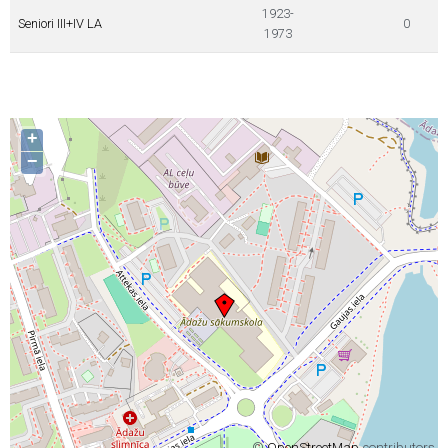
1923-
Seniori III+IV LA
0
1973
+
−
©
OpenStreetMap
contributors