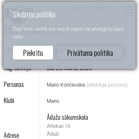
PIESLĒGTIES
Sīkdatņu politika
Ādažu Balva 2023
Šajā Web vietnē tiek lietoti cepiņi, lai atvieglotu tavu
dzīvi.
Datums
25. marts
Piekrītu
Privātuma politika
Reģ. termiņš
līdz 23. marts, 2023
Personas
Mario Končevskis
(atbildīgā persona)
Klubi
Mario
Ādažu sākumskola
Attekas 16
Adrese
Ādaži