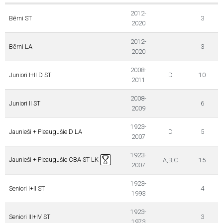
2012-
Bērni ST
3
2020
2012-
Bērni LA
3
2020
2008-
Juniori I+II D ST
D
10
2011
2008-
Juniori II ST
6
2009
1923-
Jaunieši + Pieaugušie D LA
D
5
2007
1923-
Jaunieši + Pieaugušie CBA ST LK
A,B,C
15
2007
1923-
Seniori I+II ST
4
1993
1923-
Seniori III+IV ST
3
1973