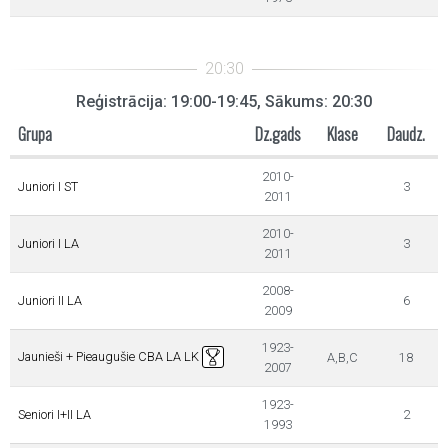
Reģistrācija: 19:00-19:45, Sākums: 20:30
Grupa
Dz.gads
Klase
Daudz.
2010-
Juniori I ST
3
2011
2010-
Juniori I LA
3
2011
2008-
Juniori II LA
6
2009
1923-
Jaunieši + Pieaugušie CBA LA LK
A,B,C
18
2007
1923-
Seniori I+II LA
2
1993