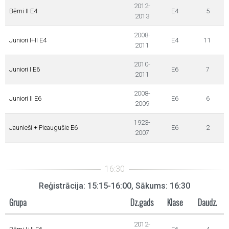
2012-
Bērni II E4
E4
5
2013
2008-
Juniori I+II E4
E4
11
2011
2010-
Juniori I E6
E6
7
2011
2008-
Juniori II E6
E6
6
2009
1923-
Jaunieši + Pieaugušie E6
E6
2
2007
Reģistrācija: 15:15-16:00, Sākums: 16:30
Grupa
Dz.gads
Klase
Daudz.
2012-