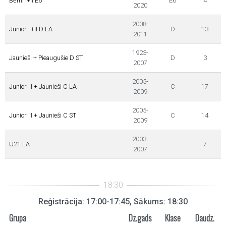
Bērni I+II E6
E6
4
2020
2008-
Juniori I+II D LA
D
13
2011
1923-
Jaunieši + Pieaugušie D ST
D
3
2007
2005-
Juniori II + Jaunieši C LA
C
17
2009
2005-
Juniori II + Jaunieši C ST
C
14
2009
2003-
U21 LA
7
2007
Reģistrācija: 17:00-17:45, Sākums: 18:30
Grupa
Dz.gads
Klase
Daudz.