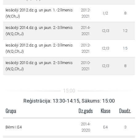
Iesācēji 2012.dz.g. un jaun. 1.-2.līmenis
2012-
I,I2
8
(W,Ch,J)
2021
Iesācēji 2014.dz.g. un jaun. 2.-3.līmenis
2014-
I2,I3
12
(W,Q,Ch,J)
2021
Iesācēji 2012.dz.g. un jaun. 2.-3.līmenis
2012-
I2,I3
15
(W,Q,Ch,J)
2021
Iesācēji 2010.dz.g. un jaun. 2.-3.līmenis
2010-
I2,I3
8
(W,Q,Ch,J)
2021
Reģistrācija: 13:30-14:15, Sākums: 15:00
Grupa
Dz.gads
Klase
Daudz.
2014-
Bērni I E4
E4
3
2020