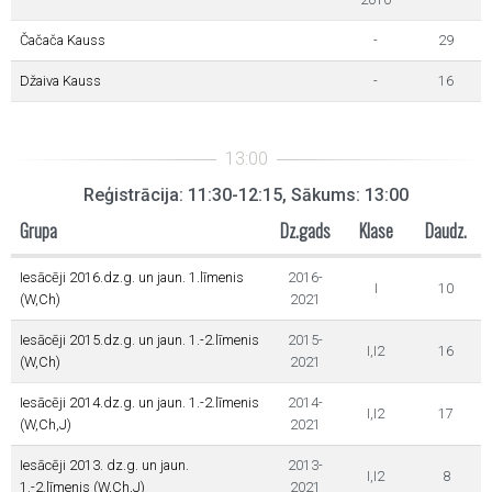
Čačača Kauss
-
29
Džaiva Kauss
-
16
Reģistrācija: 11:30-12:15, Sākums: 13:00
Grupa
Dz.gads
Klase
Daudz.
Iesācēji 2016.dz.g. un jaun. 1.līmenis
2016-
I
10
(W,Ch)
2021
Iesācēji 2015.dz.g. un jaun. 1.-2.līmenis
2015-
I,I2
16
(W,Ch)
2021
Iesācēji 2014.dz.g. un jaun. 1.-2.līmenis
2014-
I,I2
17
(W,Ch,J)
2021
Iesācēji 2013. dz.g. un jaun.
2013-
I,I2
8
1.-2.līmenis (W,Ch,J)
2021