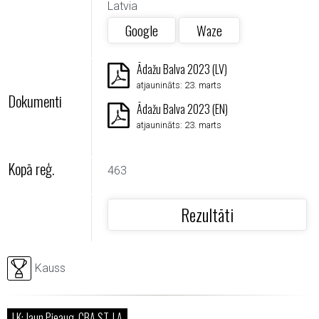
Latvia
Google
Waze
Ādažu Balva 2023 (LV)
atjaunināts: 23. marts
Dokumenti
Ādažu Balva 2023 (EN)
atjaunināts: 23. marts
Kopā reģ.
463
Rezultāti
Kauss
LK: Jaun.Pieaug. CBA ST, LA