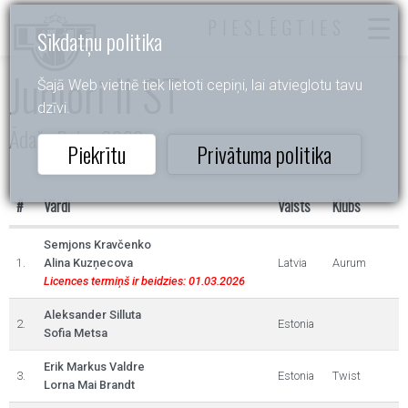
PIESLĒGTIES
Sīkdatņu politika
Juniori II ST
Šajā Web vietnē tiek lietoti cepiņi, lai atvieglotu tavu
dzīvi.
Ādažu Balva 2023
Piekrītu
Privātuma politika
#
Vārdi
Valsts
Klubs
Semjons Kravčenko
1.
Alina Kuzņecova
Latvia
Aurum
Licences termiņš ir beidzies: 01.03.2026
Aleksander Silluta
2.
Estonia
Sofia Metsa
Erik Markus Valdre
3.
Estonia
Twist
Lorna Mai Brandt