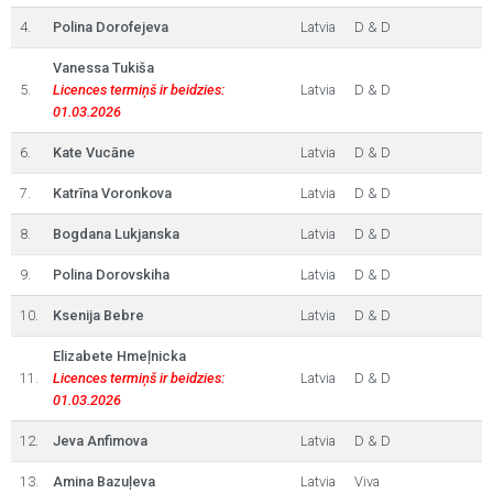
4.
Polina Dorofejeva
Latvia
D & D
Vanessa Tukiša
5.
Licences termiņš ir beidzies:
Latvia
D & D
01.03.2026
6.
Kate Vucāne
Latvia
D & D
7.
Katrīna Voronkova
Latvia
D & D
8.
Bogdana Lukjanska
Latvia
D & D
9.
Polina Dorovskiha
Latvia
D & D
10.
Ksenija Bebre
Latvia
D & D
Elizabete Hmeļnicka
11.
Licences termiņš ir beidzies:
Latvia
D & D
01.03.2026
12.
Jeva Anfimova
Latvia
D & D
13.
Amina Bazuļeva
Latvia
Viva