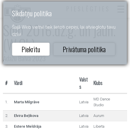
PIESLĒGTIES
Sīkdatņu politika
Solo 2016.dz.g. un jaun.
Šajā Web vietnē tiek lietoti cepiņi, lai atvieglotu tavu
dzīvi.
(W,Ch)
Piekrītu
Privātuma politika
Ādažu Balva 2023
Valst
#
Vārdi
Klubs
s
MD Dance
1.
Marta Milgrāve
Latvia
Studio
2.
Elvira Beļikova
Latvia
Aurum
3.
Estere Meldrāja
Latvia
Liberta